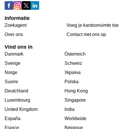
Informatie
Zoekagent
Voeg je kantoorruimte toe
Over ons
Сontact met ons op
Vind ons in
Danmark
Österreich
Sverige
Schweiz
Norge
Україна
Suomi
Polska
Deutchland
Hong Kong
Luxembourg
Singapore
United Kingdom
India
España
Worldwide
France
Belgique