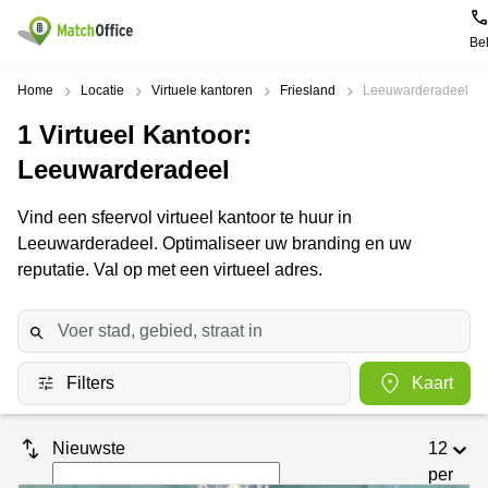
Be
Huren / Verhuren
Home
Locatie
Virtuele kantoren
Friesland
Leeuwarderadeel
1
Virtueel Kantoor
:
Help
Productpagina's
Populaire
Populaire
Steden
zoekopdrachten
Leeuwarderadeel
Kantoorruimten
Over ons
Alkmaar
Kantoorruimte
Vind een sfeervol virtueel kantoor te huur in
Business
in Breda
Leeuwarderadeel. Optimaliseer uw branding en uw
Centers
Amsterdam
Voeg je kantoorruimte toe
Oost
Kantoor
reputatie. Val op met een virtueel adres.
Flexplekken
huren
Amsterdam
Bergen
Huurprijs
Coworking
Westpoort
op
Spaces
Zoom
Bergen
Log in
Vergaderruimten
op
Kantoor
Filters
Kaart
Zoom
huren
Virtueel
Tiel
Kantoor
Amersfoort
Nieuwste
12
Kantoor
Bedrijfsruimte
Breda
per
huren