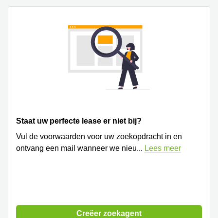
Arnhem
Kantoorruimte
in Arnhem
Coworking
space
Hilversum
Coworking
space
Zwolle
Coworking
Staat uw perfecte lease er niet bij?
Haarlem
Vul de voorwaarden voor uw zoekopdracht in en
Kantoor
ontvang een mail wanneer we nieu
...
Lees meer
Huren
in
Hengelo
Bedrijfsruimte
Huren in
Nijmegen
Creëer zoekagent