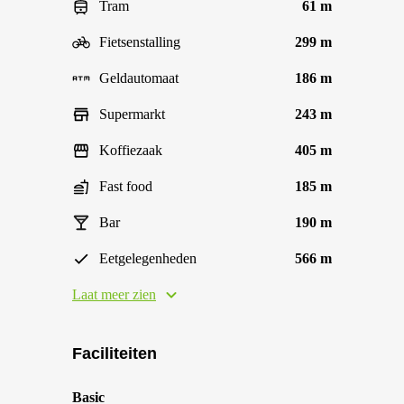
Tram
61 m
Fietsenstalling
299 m
Geldautomaat
186 m
Supermarkt
243 m
Koffiezaak
405 m
Fast food
185 m
Bar
190 m
Eetgelegenheden
566 m
Laat meer zien
Faciliteiten
Basic