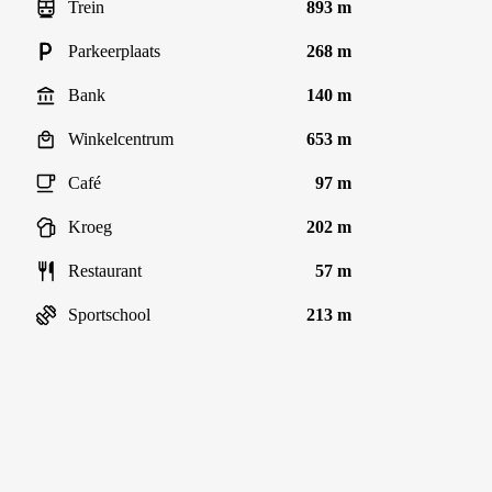
Trein
893 m
Parkeerplaats
268 m
Bank
140 m
Winkelcentrum
653 m
Café
97 m
Kroeg
202 m
Restaurant
57 m
Sportschool
213 m