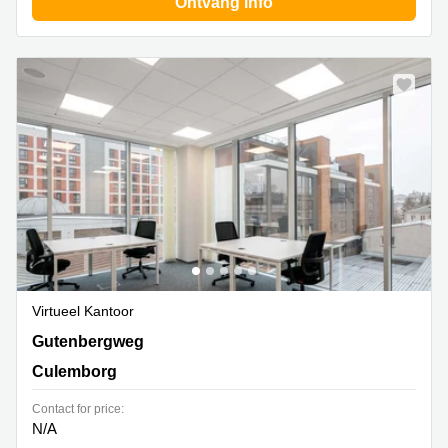
Ontvang info
Virtueel Kantoor
Gutenbergweg 1, Culemborg
Gutenbergweg
Culemborg
Contact for price:
N/A