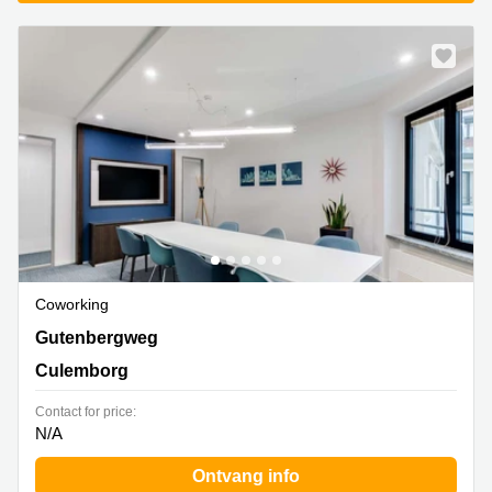
Coworking
Gutenbergweg 1, Culemborg
Gutenbergweg
Culemborg
Contact for price:
N/A
Ontvang info