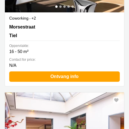
Coworking
+2
Morsestraat 8, Tiel
Morsestraat
Tiel
Oppervlakte:
16 - 50 m²
Contact for price:
N/A
Ontvang info