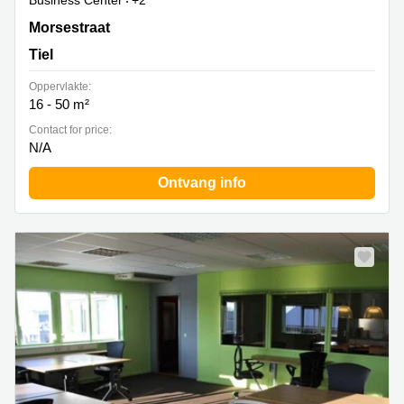
Business Center
+2
Morsestraat 8, Tiel
Morsestraat
Tiel
Oppervlakte:
16 - 50 m²
Contact for price:
N/A
Ontvang info