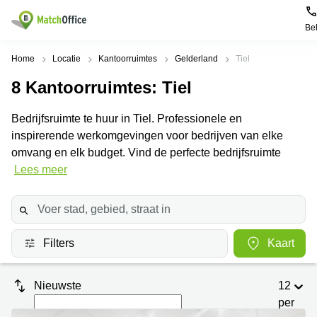
Be
Huren / Verhuren
Home
Locatie
Kantoorruimtes
Gelderland
Tiel
8
Kantoorruimtes
: Tiel
Help
Productpagina's
Populaire
Populaire
Steden
zoekopdrachten
Bedrijfsruimte te huur in Tiel. Professionele en
Kantoorruimten
Over ons
inspirerende werkomgevingen voor bedrijven van elke
Alkmaar
Kantoorruimte
Business
in Breda
omvang en elk budget. Vind de perfecte bedrijfsruimte
Centers
Amsterdam
Voeg je kantoorruimte toe
Lees meer
Oost
Kantoor
Flexplekken
huren
Amsterdam
Bergen
Huurprijs
Coworking
Westpoort
op
Spaces
Zoom
Bergen
Log in
Filters
Kaart
Vergaderruimten
op
Kantoor
Zoom
huren
Virtueel
Tiel
Kantoor
Amersfoort
Nieuwste
12
Kantoor
per
Bedrijfsruimte
Breda
huren