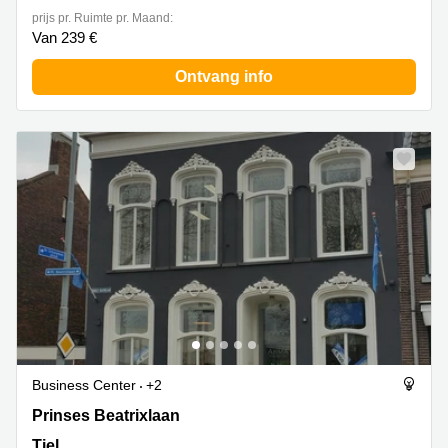
prijs pr. Ruimte pr. Maand:
Van 239 €
Ontvang info
Business Center
+2
Prinses Beatrixlaan 3, Tiel
Prinses Beatrixlaan
Tiel