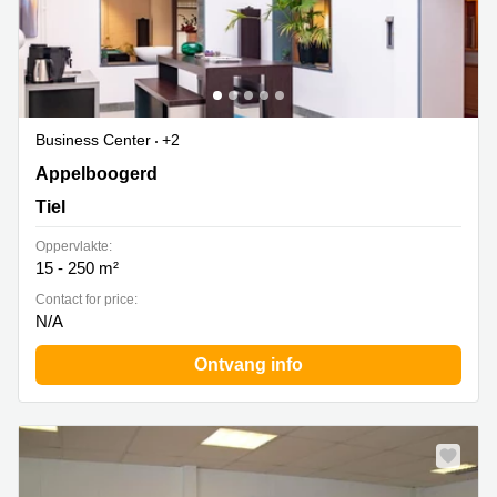
Business Center
+2
Appelboogerd 2, Tiel
Appelboogerd
Tiel
Oppervlakte:
15 - 250 m²
Contact for price:
N/A
Ontvang info