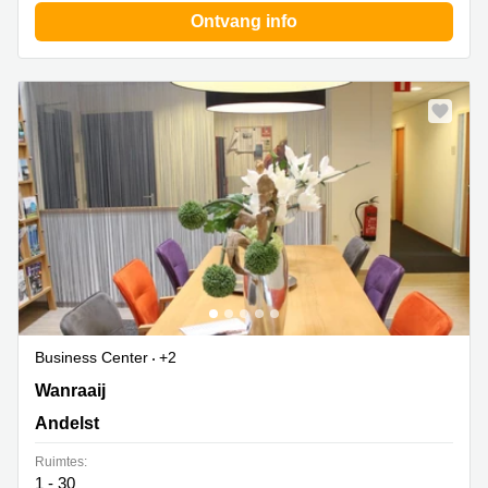
Ontvang info
Business Center
+2
Wanraaij 4, Andelst
Wanraaij
Andelst
Ruimtes:
1 - 30