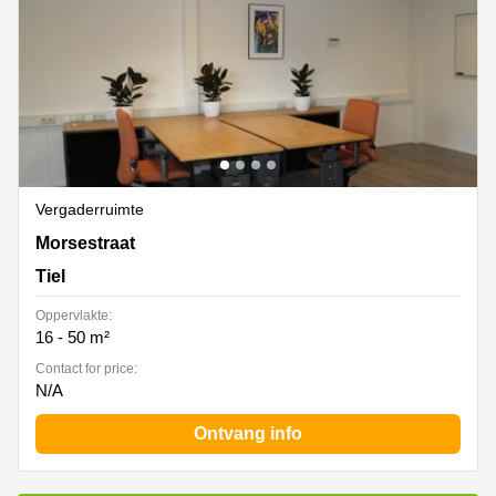
Vergaderruimte
Morsestraat 8, Tiel
Morsestraat
Tiel
Oppervlakte:
16 - 50 m²
Contact for price:
N/A
Ontvang info