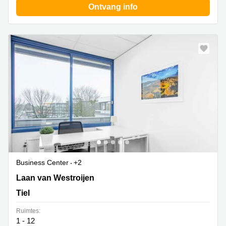
Ontvang info
Business Center
+2
Laan van Westroijen 6, Tiel
Laan van Westroijen
Tiel
Ruimtes:
1 - 12