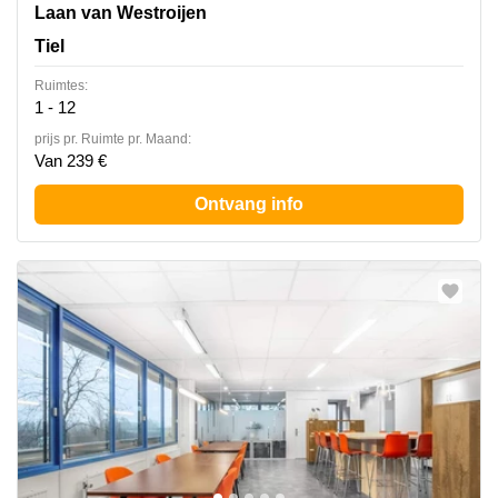
Laan van Westroijen 6, Tiel
Laan van Westroijen
Tiel
Ruimtes:
1 - 12
prijs pr. Ruimte pr. Maand:
Van 239 €
Ontvang info