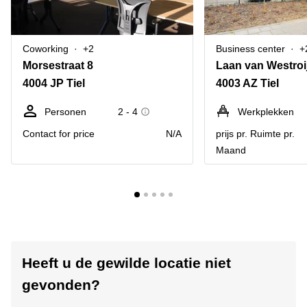
Coworking
+2
Business center
+
Morsestraat 8
Laan van Westroi
4004 JP Tiel
4003 AZ Tiel
Personen
2 - 4
Werkplekken
Contact for price
N/A
prijs pr. Ruimte pr.
Maand
Heeft u de gewilde locatie niet
gevonden?