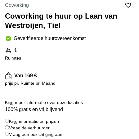
Bodegraven-
Coworking
Hengelo
Reeuwijk
Coworking te huur op Laan van
Hilversum
Business
Westroijen, Tiel
center
Hoofddorp
Arnhem
Deventer
Geverifieerde huurovereenkomst
Business
center
Rotterdam
1
Amsterdam
Westpoort
Ruimtes
Tiel
Business
Tilburg
center
Van 169 €
Hilversum
Zwolle
prijs pr. Ruimte pr. Maand
Business
Amsterdam
center
Westpoort
+ 3 foto's
Den
Krijg meer informatie over deze locaties
Haag
100% gratis en vrijblijvend
Coworking
Krijg informatie en prijzen
space
Breda
Vraag de verhuurder
Vraag een bezichtiging aan
Coworking