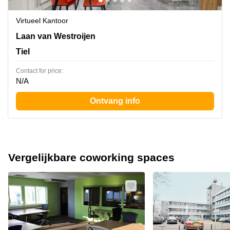
Virtueel Kantoor
Laan van Westroijen 6, Tiel
Laan van Westroijen
Tiel
Contact for price:
N/A
Ontvang info
Vergelijkbare coworking spaces