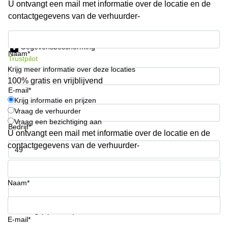
U ontvangt een mail met informatie over de locatie en de
Arnhem
contactgegevens van de verhuurder-
Kantoorruimte
in Arnhem
Krijg informatie en prijzen
Gegevensbescherming
Coworking
Naam*
Trustpilot
space
Krijg meer informatie over deze locaties
Hilversum
100% gratis en vrijblijvend
Coworking
E-mail*
space
Krijg informatie en prijzen
Zwolle
Vraag de verhuurder
Vraag een bezichtiging aan
Coworking
Bedrijf*
Haarlem
U ontvangt een mail met informatie over de locatie en de
contactgegevens van de verhuurder-
Kantoor
Huren
Telefoonnummer*
in
Hengelo
Naam*
Bedrijfsruimte
Huren in
Uw vraag (optioneel)
Nijmegen
E-mail*