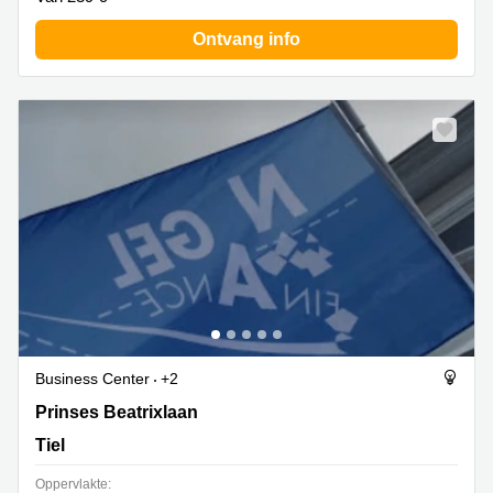
Ontvang info
Business Center
+2
Prinses Beatrixlaan 3, Tiel
Prinses Beatrixlaan
Tiel
Oppervlakte: