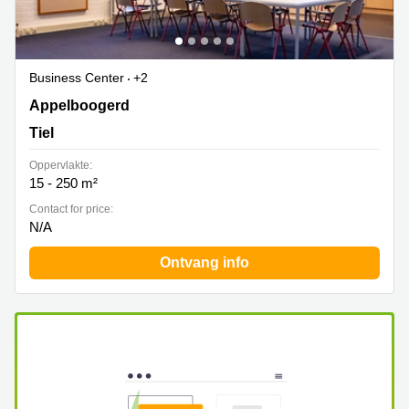
Business Center
+2
Appelboogerd 2, Tiel
Appelboogerd
Tiel
Oppervlakte:
15 - 250 m²
Contact for price:
N/A
Ontvang info