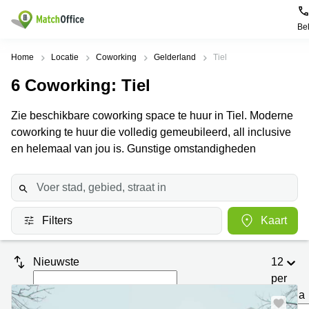
Be
Huren / Verhuren
Home
Locatie
Coworking
Gelderland
Tiel
6
Coworking
: Tiel
Help
Productpagina's
Populaire
Populaire
Steden
zoekopdrachten
Zie beschikbare coworking space te huur in Tiel. Moderne
Kantoorruimten
Over ons
coworking te huur die volledig gemeubileerd, all inclusive
Alkmaar
Kantoorruimte
Business
in Breda
en helemaal van jou is. Gunstige omstandigheden
Centers
Amsterdam
Voeg je kantoorruimte toe
Oost
Kantoor
Flexplekken
huren
Amsterdam
Bergen
Huurprijs
Coworking
Westpoort
op
Spaces
Zoom
Filters
Kaart
Bergen
Log in
Vergaderruimten
op
Kantoor
Zoom
huren
Virtueel
Nieuwste
12
Tiel
Kantoor
Amersfoort
per
Kantoor
pagina
Bedrijfsruimte
Breda
huren