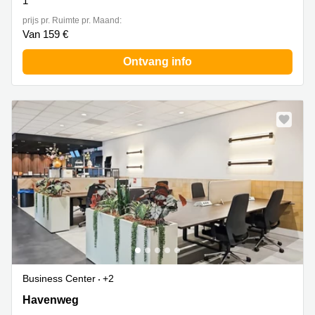
1
prijs pr. Ruimte pr. Maand:
Van 159 €
Ontvang info
Business Center
+2
Havenweg 4,Ground & 1e, Wijchen
Havenweg