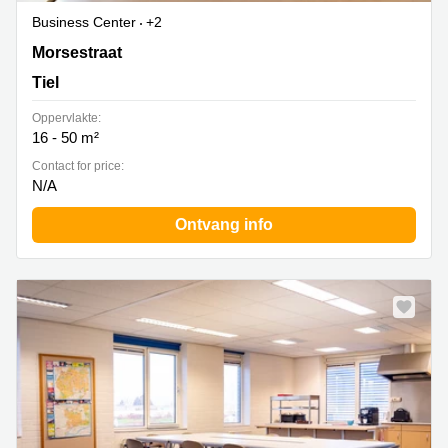
Business Center
+2
Morsestraat 8, Tiel
Morsestraat
Tiel
Oppervlakte:
16 - 50 m²
Contact for price:
N/A
Ontvang info