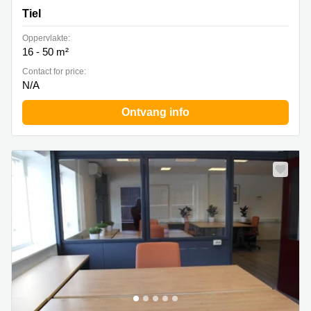
Tiel
Oppervlakte:
16 - 50 m²
Contact for price:
N/A
Ontvang info