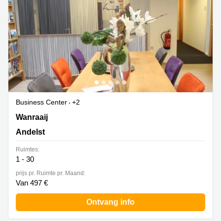
Business Center
+2
Wanraaij 4, Andelst
Wanraaij
Andelst
Ruimtes:
1 - 30
prijs pr. Ruimte pr. Maand:
Van 497 €
Ontvang info