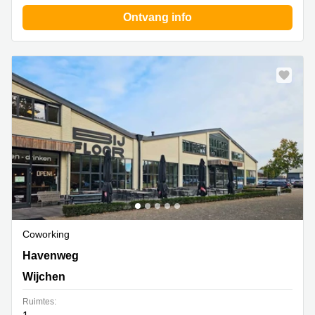
Ontvang info
Coworking
Havenweg 4,Ground & 1e, Wijchen
Havenweg
Wijchen
Ruimtes: