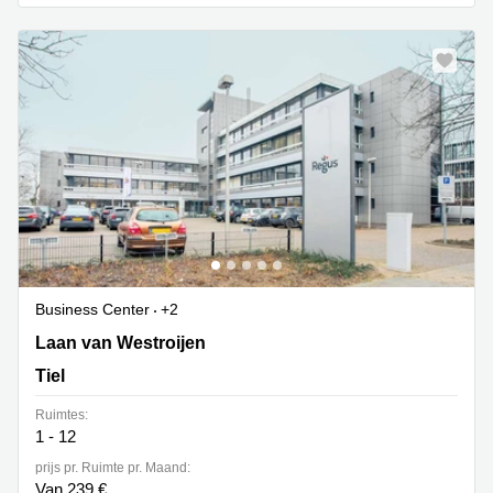
Arnhem
Kantoorruimte
in Arnhem
Coworking
space
Hilversum
Coworking
space
Zwolle
Coworking
Haarlem
Business Center
+2
Kantoor
Laan van Westroijen 6, Tiel
Huren
Laan van Westroijen
in
Tiel
Hengelo
Ruimtes:
Bedrijfsruimte
1 - 12
Huren in
Nijmegen
prijs pr. Ruimte pr. Maand:
Van 239 €