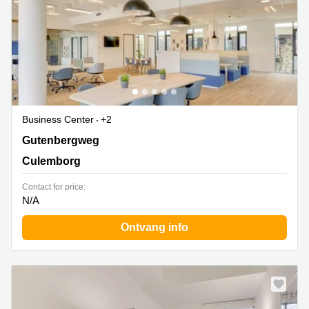
Business Center
+2
Gutenbergweg 1, Culemborg
Gutenbergweg
Culemborg
Contact for price:
N/A
Ontvang info