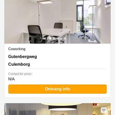
Coworking
Gutenbergweg 1, Culemborg
Gutenbergweg
Culemborg
Contact for price:
N/A
Ontvang info