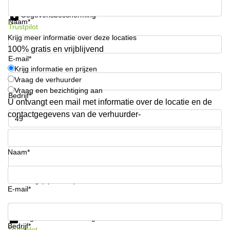
Krijg informatie en prijzen
Arnhem
Gegevensbescherming
Naam*
Kantoorruimte
Trustpilot
in Arnhem
Krijg meer informatie over deze locaties
100% gratis en vrijblijvend
Coworking
E-mail*
space
Krijg informatie en prijzen
Hilversum
Vraag de verhuurder
Coworking
Vraag een bezichtiging aan
Bedrijf*
space
U ontvangt een mail met informatie over de locatie en de
Zwolle
contactgegevens van de verhuurder-
Coworking
Telefoonnummer*
Haarlem
Kantoor
Naam*
Huren
in
Hengelo
Uw vraag (optioneel)
E-mail*
Bedrijfsruimte
Huren in
Krijg informatie en prijzen
Nijmegen
Gegevensbescherming
Bedrijf*
Trustpilot