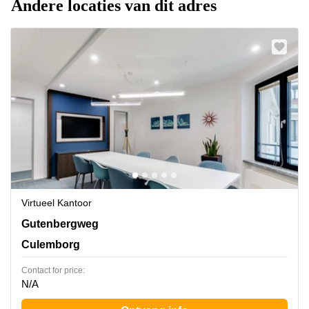
Andere locaties van dit adres
Virtueel Kantoor
Gutenbergweg 1, Culemborg
Gutenbergweg
Culemborg
Contact for price:
N/A