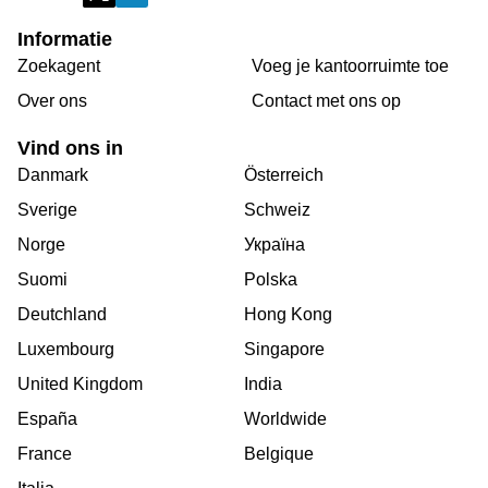
Informatie
Zoekagent
Voeg je kantoorruimte toe
Over ons
Сontact met ons op
Vind ons in
Danmark
Österreich
Sverige
Schweiz
Norge
Україна
Suomi
Polska
Deutchland
Hong Kong
Luxembourg
Singapore
United Kingdom
India
España
Worldwide
France
Belgique