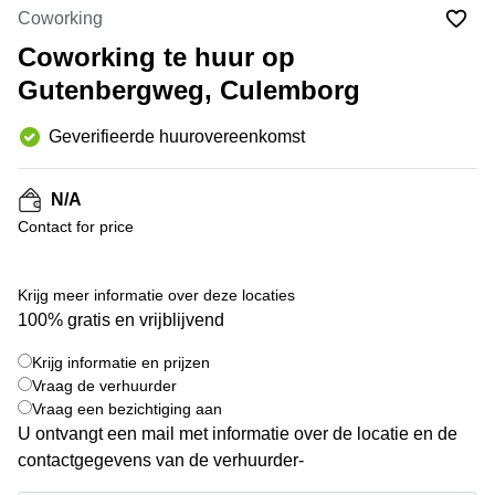
Bodegraven-
Coworking
Hengelo
Reeuwijk
Coworking te huur op
Hilversum
Business
Gutenbergweg, Culemborg
center
Hoofddorp
Arnhem
Deventer
Geverifieerde huurovereenkomst
Business
center
Rotterdam
Amsterdam
N/A
Westpoort
Tiel
Contact for price
Business
Tilburg
center
Hilversum
Zwolle
Krijg meer informatie over deze locaties
Business
100% gratis en vrijblijvend
Amsterdam
center
Westpoort
+ 4 foto's
Den
Krijg informatie en prijzen
Haag
Vraag de verhuurder
Vraag een bezichtiging aan
Coworking
U ontvangt een mail met informatie over de locatie en de
space
Breda
contactgegevens van de verhuurder-
Coworking