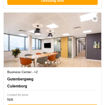
Ontvang info
Business Center
+2
Gutenbergweg 1, Culemborg
Gutenbergweg
Culemborg
Contact for price:
N/A