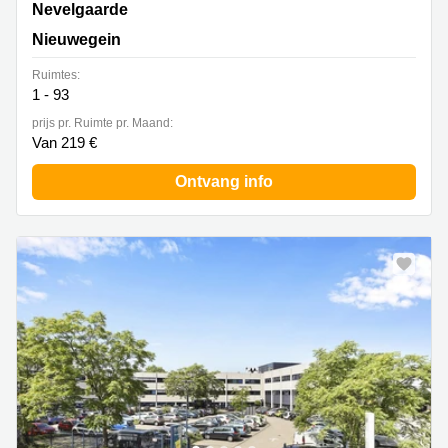
Nevelgaarde 8, Nieuwegein
Nevelgaarde
Nieuwegein
Ruimtes:
1 - 93
prijs pr. Ruimte pr. Maand:
Van 219 €
Ontvang info