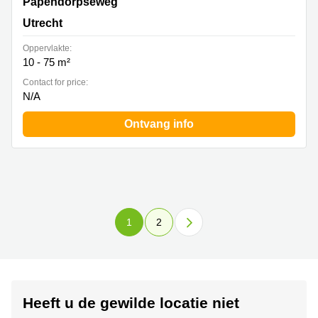
Papendorpseweg 99, Utrecht
Papendorpseweg
Utrecht
Oppervlakte:
10 - 75 m²
Contact for price:
N/A
Ontvang info
1
2
Heeft u de gewilde locatie niet