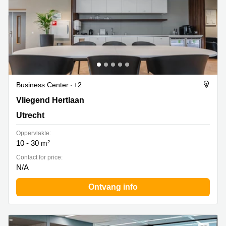
Business Center
+2
Vliegend Hertlaan 15-97, Utrecht
Vliegend Hertlaan
Utrecht
Oppervlakte:
10 - 30 m²
Contact for price:
N/A
Ontvang info