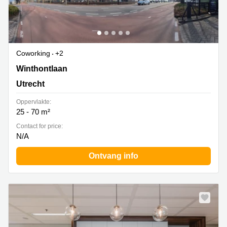
Coworking
+2
Winthontlaan 200, Utrecht
Winthontlaan
Utrecht
Oppervlakte:
25 - 70 m²
Contact for price:
N/A
Ontvang info