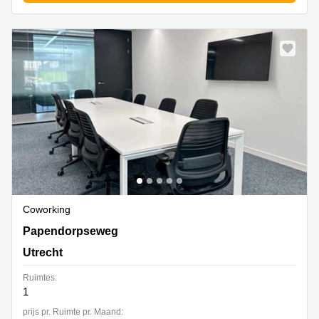
Coworking
Papendorpseweg 95 & 97, Utrecht
Papendorpseweg
Utrecht
Ruimtes:
1
prijs pr. Ruimte pr. Maand: