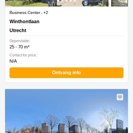
Business Center
+2
Winthontlaan 200, Utrecht
Winthontlaan
Utrecht
Oppervlakte:
25 - 70 m²
Contact for price:
N/A
Ontvang info