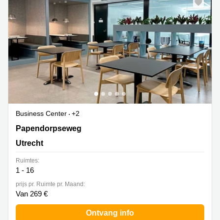
Business Center
+2
Papendorpseweg 95 & 97, Utrecht
Papendorpseweg
Utrecht
Ruimtes:
1 - 16
prijs pr. Ruimte pr. Maand:
Van 269 €
Ontvang info