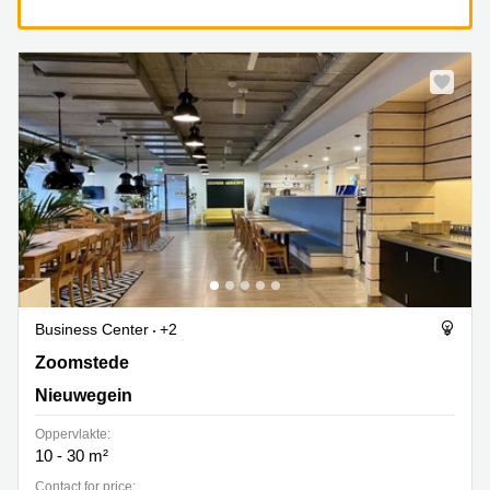
Business Center
+2
Zoomstede 13, Nieuwegein
Zoomstede
Nieuwegein
Oppervlakte:
10 - 30 m²
Contact for price: