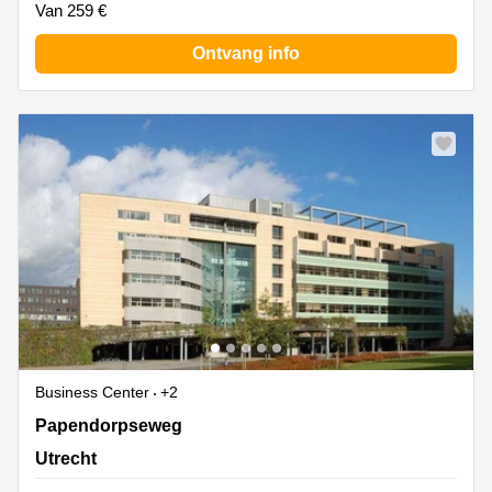
Van 259 €
Ontvang info
Business Center
+2
Papendorpseweg 99, Utrecht
Papendorpseweg
Utrecht