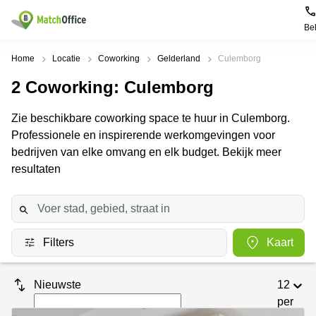
Be
Huren / Verhuren
Home
Locatie
Coworking
Gelderland
Culemborg
2
Coworking
: Culemborg
Help
Productpagina's
Populaire
Populaire
Steden
zoekopdrachten
Zie beschikbare coworking space te huur in Culemborg.
Kantoorruimten
Over ons
Professionele en inspirerende werkomgevingen voor
Alkmaar
Kantoorruimte
Business
in Breda
bedrijven van elke omvang en elk budget. Bekijk meer
Centers
Amsterdam
Voeg je kantoorruimte toe
resultaten
Oost
Kantoor
Flexplekken
huren
Amsterdam
Bergen
Huurprijs
Coworking
Westpoort
op
Spaces
Zoom
Bergen
Log in
Filters
Kaart
Vergaderruimten
op
Kantoor
Zoom
huren
Virtueel
Tiel
Kantoor
Amersfoort
Nieuwste
12
Kantoor
per
Bedrijfsruimte
Breda
huren