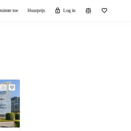
ruimte toe
Huurprijs
Log in