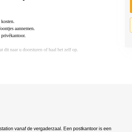
 kosten.
foontjes aannemen.
 privékantoor.
t dit naar u doorsturen of haal het zelf op.
instation vanaf de vergaderzaal. Een postkantoor is een