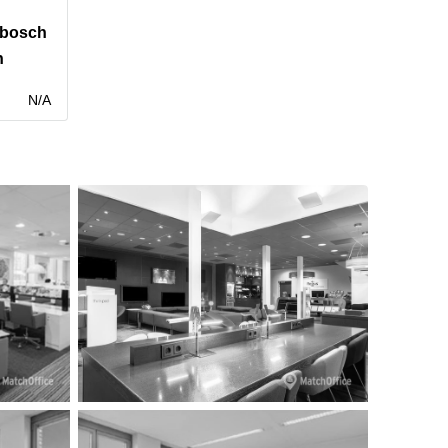
nbosch
h
N/A