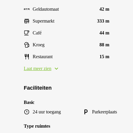
Geldautomaat
42 m
Supermarkt
333 m
Café
44 m
Kroeg
88 m
Restaurant
15 m
Laat meer zien
Faciliteiten
Basic
24 uur toegang
Parkeerplaats
Type ruimtes