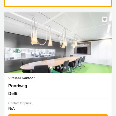
Virtueel Kantoor
Poortweg 4, Delft
Poortweg
Delft
Contact for price:
N/A