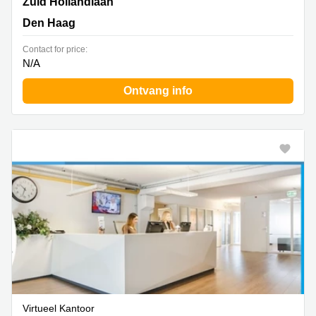
Zuid Hollandlaan 7, Den Haag
Zuid Hollandlaan
Den Haag
Contact for price:
N/A
Ontvang info
Virtueel Kantoor