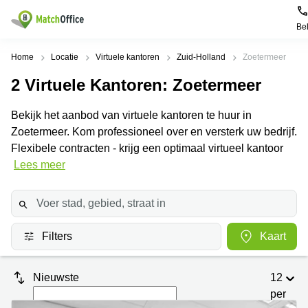
Be
Huren / Verhuren
Home
Locatie
Virtuele kantoren
Zuid-Holland
Zoetermeer
2
Virtuele Kantoren
: Zoetermeer
Help
Productpagina's
Populaire
Populaire
Steden
zoekopdrachten
Bekijk het aanbod van virtuele kantoren te huur in
Kantoorruimten
Over ons
Zoetermeer. Kom professioneel over en versterk uw bedrijf.
Alkmaar
Kantoorruimte
Business
in Breda
Flexibele contracten - krijg een optimaal virtueel kantoor
Centers
Amsterdam
Voeg je kantoorruimte toe
Lees meer
Oost
Kantoor
Flexplekken
huren
Amsterdam
Bergen
Huurprijs
Coworking
Westpoort
op
Spaces
Zoom
Bergen
Log in
Filters
Kaart
Vergaderruimten
op
Kantoor
Zoom
huren
Virtueel
Tiel
Kantoor
Amersfoort
Nieuwste
12
Kantoor
per
Bedrijfsruimte
Breda
huren