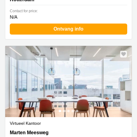
Contact for price:
N/A
Ontvang info
Virtueel Kantoor
Marten Meesweg 25-G, Rotterdam
Marten Meesweg