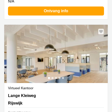
N/A
Ontvang info
Virtueel Kantoor
Lange Kleiweg 40, Rijswijk
Lange Kleiweg
Rijswijk