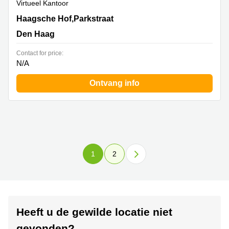
Virtueel Kantoor
Haagsche Hof,Parkstraat 83, Den Haag
Haagsche Hof,Parkstraat
Den Haag
Contact for price:
N/A
Ontvang info
1
2
Heeft u de gewilde locatie niet
gevonden?