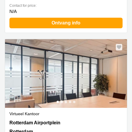
Contact for price:
N/A
Ontvang info
Virtueel Kantoor
Rotterdam Airportplein 22,1ste verdieping, Rotterdam
Rotterdam Airportplein
Rotterdam