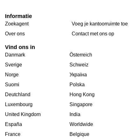
Informatie
Zoekagent
Voeg je kantoorruimte toe
Over ons
Сontact met ons op
Vind ons in
Danmark
Österreich
Sverige
Schweiz
Norge
Україна
Suomi
Polska
Deutchland
Hong Kong
Luxembourg
Singapore
United Kingdom
India
España
Worldwide
France
Belgique