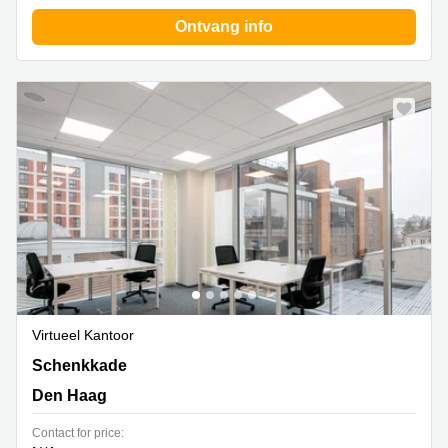
Ontvang info
Virtueel Kantoor
Schenkkade 50, Den Haag
Schenkkade
Den Haag
Contact for price: