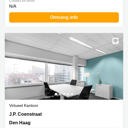
Contact for price:
N/A
Ontvang info
Virtueel Kantoor
J.P. Coenstraat 7,The Bridge, Den Haag
J.P. Coenstraat
Den Haag