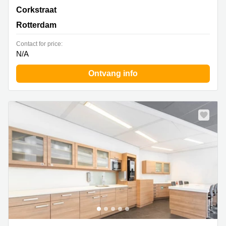
Corkstraat 46, Rotterdam
Corkstraat
Rotterdam
Contact for price:
N/A
Ontvang info