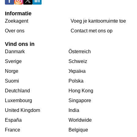
Informatie
Zoekagent
Voeg je kantoorruimte toe
Over ons
Сontact met ons op
Vind ons in
Danmark
Österreich
Sverige
Schweiz
Norge
Україна
Suomi
Polska
Deutchland
Hong Kong
Luxembourg
Singapore
United Kingdom
India
España
Worldwide
France
Belgique