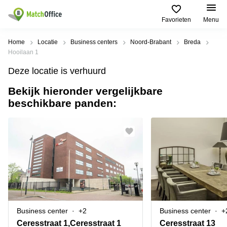
Favorieten
Menu
Huren / Verhuren
Home
Locatie
Business centers
Noord-Brabant
Breda
Hooilaan 1
Help
Productpagina's
Populaire
Populaire
Deze locatie is verhuurd
Steden
zoekopdrachten
Kantoorruimten
Bekijk hieronder vergelijkbare
Over ons
Alkmaar
Kantoorruimte
beschikbare panden:
Business
in Breda
Centers
Amsterdam
Voeg je kantoorruimte toe
Oost
Kantoor
Flexplekken
huren
Amsterdam
Bergen
Huurprijs
Coworking
Westpoort
op
Spaces
Zoom
Bergen
Log in
Vergaderruimten
op
Kantoor
Zoom
huren
Virtueel
Tiel
Kantoor
Amersfoort
Business center
+2
Business center
+
Kantoor
Bedrijfsruimte
Breda
huren
Ceresstraat 1,Ceresstraat 1
Ceresstraat 13