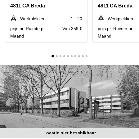
Bodegraven-
4811 CA Breda
4811 CA Breda
Hengelo
Reeuwijk
Hilversum
Business
Werkplekken
1 - 20
Werkplekken
center
Hoofddorp
prijs pr. Ruimte pr.
Van 359 €
prijs pr. Ruimte pr.
Arnhem
Maand
Maand
Deventer
Business
center
Rotterdam
Amsterdam
Westpoort
Tiel
Business
Tilburg
center
Hilversum
Zwolle
Business
Amsterdam
center
Westpoort
Den
Haag
Coworking
space
Breda
Locatie niet beschikbaar
Coworking