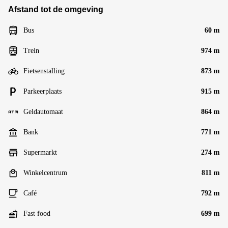
Afstand tot de omgeving
Bus
60 m
Trein
974 m
Fietsenstalling
873 m
Parkeerplaats
915 m
Geldautomaat
864 m
Bank
771 m
Supermarkt
274 m
Winkelcentrum
811 m
Café
792 m
Fast food
699 m