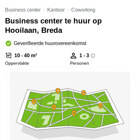
Arnhem
Business center
Kantoor
Coworking
Kantoorruimte
Business center te huur op
in Arnhem
Hooilaan, Breda
Coworking
space
Hilversum
Geverifieerde huurovereenkomst
Coworking
10 - 40 m²
1 - 3
space
Oppervlakte
Personen
Zwolle
Coworking
Haarlem
Kantoor
Huren
in
Hengelo
Bedrijfsruimte
Huren in
Nijmegen