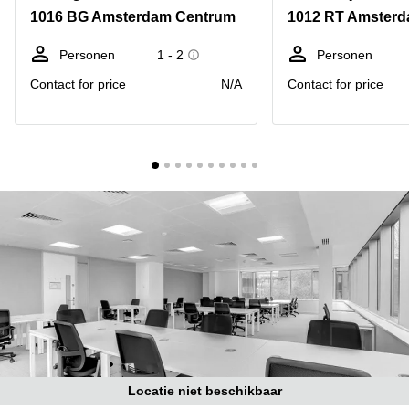
Bodegraven-
1016 BG Amsterdam Centrum
1012 RT Amster
Hengelo
Reeuwijk
Hilversum
Business
Personen
1 - 2
Personen
center
Hoofddorp
Contact for price
N/A
Contact for price
Arnhem
Deventer
Business
center
Rotterdam
Amsterdam
Westpoort
Tiel
Business
Tilburg
center
Hilversum
Zwolle
Business
Amsterdam
center
Westpoort
Den
Haag
Coworking
space
Breda
Locatie niet beschikbaar
Coworking