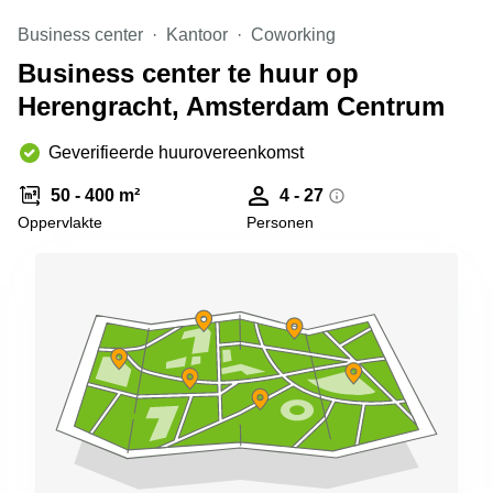
Arnhem
Business center
Kantoor
Coworking
Kantoorruimte
Business center te huur op
in Arnhem
Herengracht, Amsterdam Centrum
Coworking
space
Hilversum
Geverifieerde huurovereenkomst
Coworking
50 - 400 m²
4 - 27
space
Oppervlakte
Personen
Zwolle
Coworking
Haarlem
Kantoor
Huren
in
Hengelo
Bedrijfsruimte
Huren in
Nijmegen