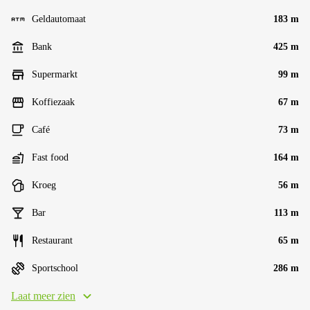
Geldautomaat
183 m
Bank
425 m
Supermarkt
99 m
Koffiezaak
67 m
Café
73 m
Fast food
164 m
Kroeg
56 m
Bar
113 m
Restaurant
65 m
Sportschool
286 m
Laat meer zien