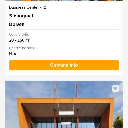
Business Center
+2
Stenograaf 1, Duiven
Stenograaf
Duiven
Oppervlakte:
20 - 150 m²
Contact for price:
N/A
Ontvang info