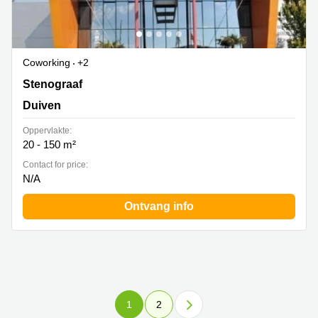
Coworking
+2
Stenograaf 1, Duiven
Stenograaf
Duiven
Oppervlakte:
20 - 150 m²
Contact for price:
N/A
Ontvang info
1
2