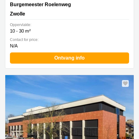
Burgemeester Roelenweg 13, Zwolle
Burgemeester Roelenweg
Zwolle
Oppervlakte:
10 - 30 m²
Contact for price:
N/A
Ontvang info