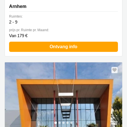
Arnhem
Ruimtes:
2 - 9
prijs pr. Ruimte pr. Maand:
Van 179 €
Ontvang info