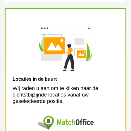
Arnhem
Kantoorruimte
in Arnhem
Coworking
space
Hilversum
Coworking
space
Zwolle
Coworking
Haarlem
Locaties in de buurt
Kantoor
Wij raden u aan om te kijken naar de
Huren
dichtstbijzijnde locaties vanaf uw
in
geselecteerde positie.
Hengelo
Bedrijfsruimte
Huren in
Nijmegen