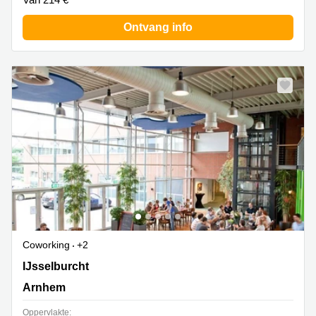
Ontvang info
Coworking
+2
IJsselburcht 3, Arnhem
IJsselburcht
Arnhem
Oppervlakte: