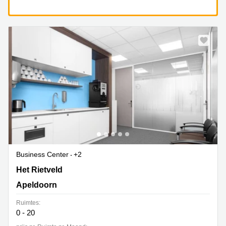
Business Center
+2
Het Rietveld 55A, Apeldoorn
Het Rietveld
Apeldoorn
Ruimtes:
0 - 20