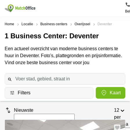
Be
Huren / Verhuren
Home
Locatie
Business centers
Overijssel
Deventer
1
Business Center
: Deventer
Help
Productpagina's
Populaire
Populaire
Steden
zoekopdrachten
Een actueel overzicht van moderne business centers te
Kantoorruimten
Over ons
huur in Deventer. Foto's, plattegronden en prijsinformatie.
Alkmaar
Kantoorruimte
Business
in Breda
Vind onze beste business center voor jou
Centers
Amsterdam
Voeg je kantoorruimte toe
Oost
Kantoor
Flexplekken
huren
Amsterdam
Bergen
Huurprijs
Coworking
Westpoort
op
Spaces
Zoom
Filters
Kaart
Bergen
Log in
Vergaderruimten
op
Kantoor
Zoom
huren
Virtueel
Nieuwste
12
Tiel
Kantoor
Amersfoort
per
Kantoor
pagina
Bedrijfsruimte
Breda
huren