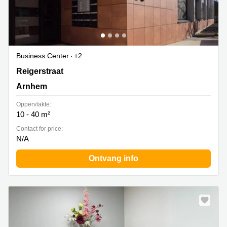
Business Center
+2
Reigerstraat 30, Arnhem
Reigerstraat
Arnhem
Oppervlakte:
10 - 40 m²
Contact for price:
N/A
Ontvang info