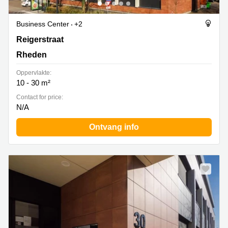
Business Center
+2
Reigerstraat 30, Rheden
Reigerstraat
Rheden
Oppervlakte:
10 - 30 m²
Contact for price:
N/A
Ontvang info