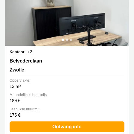
Kantoor
+2
Belvederelaan 101, Zwolle
Belvederelaan
Zwolle
Oppervlakte:
13 m²
Maandelijkse huurprijs:
189 €
Jaarlijkse huur/m²:
175 €
Ontvang info