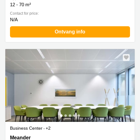
12 - 70 m²
Contact for price:
N/A
Ontvang info
Business Center
+2
Meander 825,begane grond en 1e verdieping, Arnhem
Meander