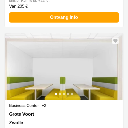
prijs pr. Ruimte pr. Maand:
Van 205 €
Ontvang info
Business Center
+2
Grote Voort 293-A, Zwolle
Grote Voort
Zwolle