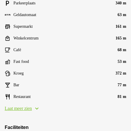
Parkeerplaats
340 m
Geldautomaat
63 m
Supermarkt
161 m
Winkelcentrum
165 m
Café
68 m
Fast food
53 m
Kroeg
372 m
Bar
77 m
Restaurant
81 m
Laat meer zien
Faciliteiten