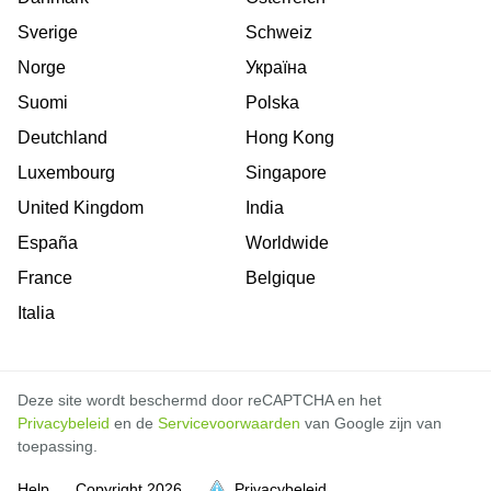
Sverige
Schweiz
Norge
Україна
Suomi
Polska
Deutchland
Hong Kong
Luxembourg
Singapore
United Kingdom
India
España
Worldwide
France
Belgique
Italia
Deze site wordt beschermd door reCAPTCHA en het
Privacybeleid
en de
Servicevoorwaarden
van Google zijn van
toepassing.
Help
Copyright
2026
Privacybeleid