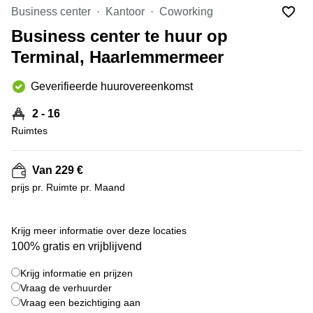
Bodegraven-
Business center
Kantoor
Coworking
Hengelo
Reeuwijk
Business center te huur op
Hilversum
Business
Terminal, Haarlemmermeer
center
Hoofddorp
Arnhem
Deventer
Geverifieerde huurovereenkomst
Business
center
Rotterdam
2 - 16
Amsterdam
Westpoort
Ruimtes
Tiel
Business
Tilburg
center
Van 229 €
Hilversum
Zwolle
prijs pr. Ruimte pr. Maand
Business
Amsterdam
center
Westpoort
Den
Krijg meer informatie over deze locaties
Haag
100% gratis en vrijblijvend
Coworking
Krijg informatie en prijzen
space
Breda
Vraag de verhuurder
Vraag een bezichtiging aan
Coworking