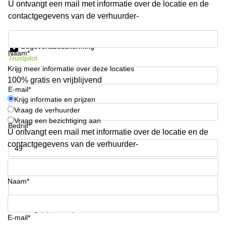
U ontvangt een mail met informatie over de locatie en de
Arnhem
contactgegevens van de verhuurder-
Kantoorruimte
in Arnhem
Krijg informatie en prijzen
Gegevensbescherming
Coworking
Naam*
Trustpilot
space
Krijg meer informatie over deze locaties
Hilversum
100% gratis en vrijblijvend
Coworking
E-mail*
space
Krijg informatie en prijzen
Zwolle
Vraag de verhuurder
Vraag een bezichtiging aan
Coworking
Bedrijf*
Haarlem
U ontvangt een mail met informatie over de locatie en de
contactgegevens van de verhuurder-
Kantoor
Huren
Telefoonnummer*
in
Hengelo
Naam*
Bedrijfsruimte
Huren in
Uw vraag (optioneel)
Nijmegen
E-mail*