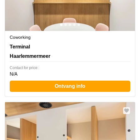
Coworking
Terminal 1,Evert van de Beekstraat 202, Haarlemmermeer
Terminal
Haarlemmermeer
Contact for price:
N/A
Ontvang info