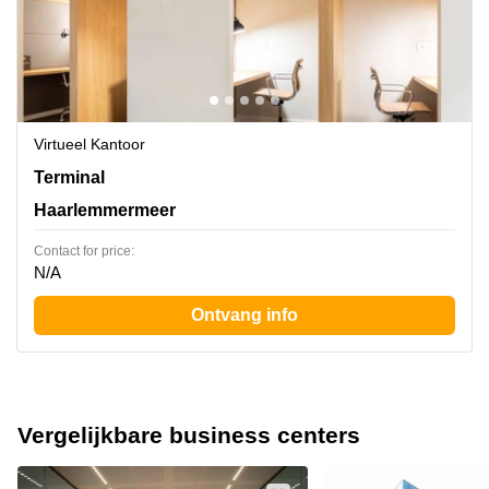
Virtueel Kantoor
Terminal 1,Evert van de Beekstraat 202, Haarlemmermeer
Terminal
Haarlemmermeer
Contact for price:
N/A
Ontvang info
Vergelijkbare business centers