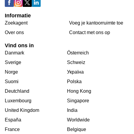
Informatie
Zoekagent
Voeg je kantoorruimte toe
Over ons
Сontact met ons op
Vind ons in
Danmark
Österreich
Sverige
Schweiz
Norge
Україна
Suomi
Polska
Deutchland
Hong Kong
Luxembourg
Singapore
United Kingdom
India
España
Worldwide
France
Belgique