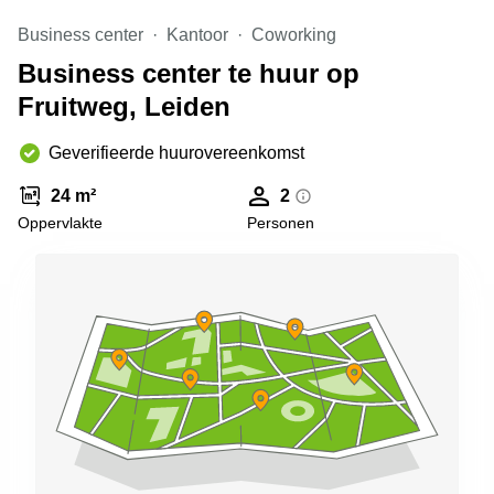
Arnhem
Business center
Kantoor
Coworking
Kantoorruimte
Business center te huur op
in Arnhem
Fruitweg, Leiden
Coworking
space
Hilversum
Geverifieerde huurovereenkomst
Coworking
24 m²
2
space
Oppervlakte
Personen
Zwolle
Coworking
Haarlem
Kantoor
Huren
in
Hengelo
Bedrijfsruimte
Huren in
Nijmegen