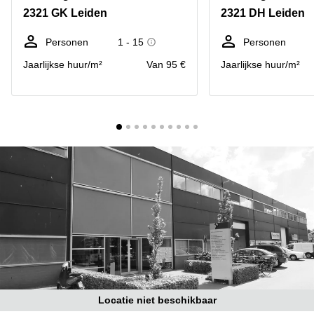
Bodegraven-
2321 GK Leiden
2321 DH Leiden
Hengelo
Reeuwijk
Hilversum
Business
Personen
1 - 15
Personen
center
Hoofddorp
Jaarlijkse huur/m²
Van 95 €
Jaarlijkse huur/m²
Arnhem
Deventer
Business
center
Rotterdam
Amsterdam
Westpoort
Tiel
Business
Tilburg
center
Hilversum
Zwolle
Business
Amsterdam
center
Westpoort
Den
Haag
Coworking
space
Breda
Locatie niet beschikbaar
Coworking