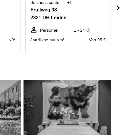
Business center
+1
Busine
Fruitweg 38
Barge
2321 DH Leiden
2333 
Personen
1 - 24
We
N/A
Jaarlijkse huur/m²
Van 95 €
prijs pr
Maand