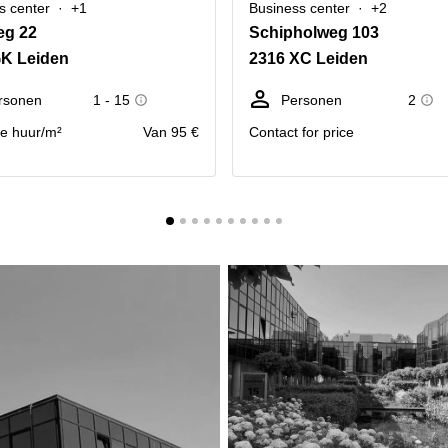
s center
+1
Business center
+2
eg 22
Schipholweg 103
GK Leiden
2316 XC Leiden
rsonen
1 - 15
Personen
2
se huur/m²
Van 95 €
Contact for price