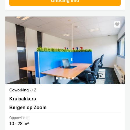
Ontvang info
Coworking
+2
Kruisakkers 2, Bergen op Zoom
Kruisakkers
Bergen op Zoom
Oppervlakte:
10 - 28 m²