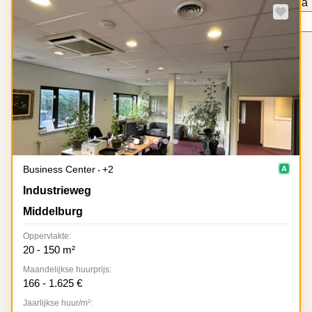
pagina
Bodegraven-
Hengelo
Speciale aanbieding
Reeuwijk
Hilversum
Business
center
Hoofddorp
Arnhem
Deventer
Business
center
Rotterdam
Amsterdam
Westpoort
Tiel
Business
Tilburg
center
Business Center
+2
Hilversum
Zwolle
Industrieweg 7, Middelburg
Industrieweg
Business
Amsterdam
Middelburg
center
Westpoort
Den
Oppervlakte:
Haag
20 - 150 m²
Coworking
Maandelijkse huurprijs:
space
166 - 1.625 €
Breda
Jaarlijkse huur/m²:
Coworking