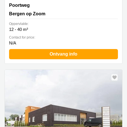
Poortweg 1, Bergen op Zoom
Poortweg
Bergen op Zoom
Oppervlakte:
12 - 40 m²
Contact for price:
N/A
Ontvang info