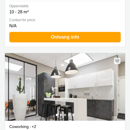
Oppervlakte:
10 - 28 m²
Contact for price:
N/A
Ontvang info
Coworking
+2