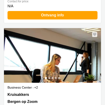
Contact for price:
N/A
Ontvang info
Business Center
+2
Kruisakkers 2, Bergen op Zoom
Kruisakkers
Bergen op Zoom