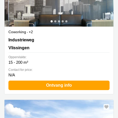
Coworking
+2
Industrieweg 1-3, Vlissingen
Industrieweg
Vlissingen
Oppervlakte:
15 - 200 m²
Contact for price:
N/A
Ontvang info