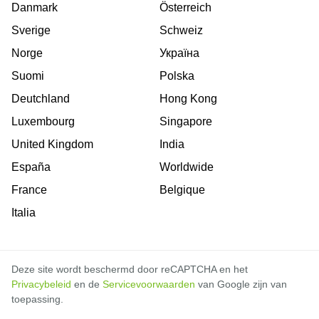
Danmark
Österreich
Sverige
Schweiz
Norge
Україна
Suomi
Polska
Deutchland
Hong Kong
Luxembourg
Singapore
United Kingdom
India
España
Worldwide
France
Belgique
Italia
Deze site wordt beschermd door reCAPTCHA en het
Privacybeleid
en de
Servicevoorwaarden
van Google zijn van
toepassing.