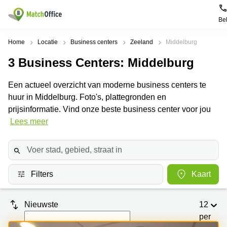
Be
Huren / Verhuren
Home
Locatie
Business centers
Zeeland
Middelburg
3
Business Centers
: Middelburg
Help
Productpagina's
Populaire
Populaire
Steden
zoekopdrachten
Een actueel overzicht van moderne business centers te
Kantoorruimten
Over ons
huur in Middelburg. Foto's, plattegronden en
Alkmaar
Kantoorruimte
Business
in Breda
prijsinformatie. Vind onze beste business center voor jou
Centers
Amsterdam
Voeg je kantoorruimte toe
Lees meer
Oost
Kantoor
Flexplekken
huren
Amsterdam
Bergen
Huurprijs
Coworking
Westpoort
op
Spaces
Zoom
Bergen
Log in
Filters
Kaart
Vergaderruimten
op
Kantoor
Zoom
huren
Virtueel
Tiel
Kantoor
Amersfoort
Nieuwste
12
Kantoor
per
Bedrijfsruimte
Breda
huren