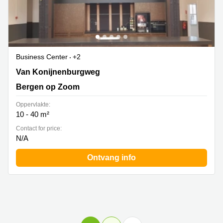
Business Center
+2
Van Konijnenburgweg 24, Bergen op Zoom
Van Konijnenburgweg
Bergen op Zoom
Oppervlakte:
10 - 40 m²
Contact for price:
N/A
Ontvang info