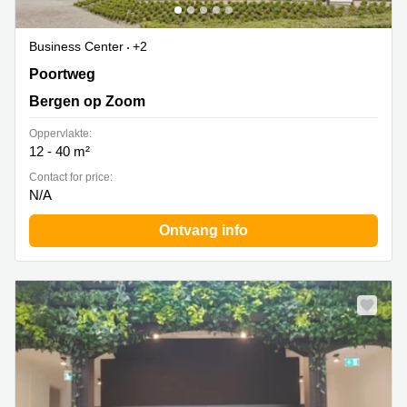
Business Center
+2
Poortweg 1, Bergen op Zoom
Poortweg
Bergen op Zoom
Oppervlakte:
12 - 40 m²
Contact for price:
N/A
Ontvang info