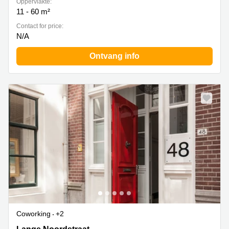
Oppervlakte:
11 - 60 m²
Contact for price:
N/A
Ontvang info
Coworking
+2
Lange Noordstraat 48, Middelburg