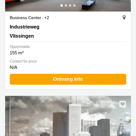
Business Center
+2
Industrieweg 3, Vlissingen
Industrieweg
Vlissingen
Oppervlakte:
155 m²
Contact for price:
N/A
Ontvang info