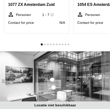
Bodegraven-
1077 ZX Amsterdam Zuid
1054 ES Amster
Hengelo
Reeuwijk
Hilversum
Business
Personen
1 - 7
Personen
center
Hoofddorp
Contact for price
N/A
Contact for price
Arnhem
Deventer
Business
center
Rotterdam
Amsterdam
Westpoort
Tiel
Business
Tilburg
center
Hilversum
Zwolle
Business
Amsterdam
center
Westpoort
Den
Haag
Coworking
space
Breda
Locatie niet beschikbaar
Coworking