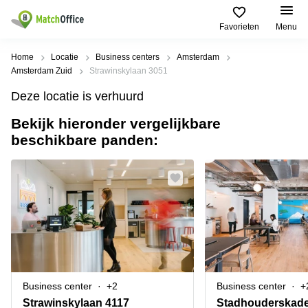
Favorieten
Menu
Huren / Verhuren
Home
Locatie
Business centers
Amsterdam
Amsterdam Zuid
Strawinskylaan 3051
Help
Productpagina's
Populaire
Populaire
Deze locatie is verhuurd
Steden
zoekopdrachten
Kantoorruimten
Bekijk hieronder vergelijkbare
Over ons
Alkmaar
Kantoorruimte
beschikbare panden:
Business
in Breda
Centers
Amsterdam
Voeg je kantoorruimte toe
Oost
Kantoor
Flexplekken
huren
Amsterdam
Bergen
Huurprijs
Coworking
Westpoort
op
Spaces
Zoom
Bergen
Log in
Vergaderruimten
op
Kantoor
Zoom
huren
Virtueel
Tiel
Kantoor
Amersfoort
Business center
+2
Business center
+
Kantoor
Bedrijfsruimte
Breda
huren
Strawinskylaan 4117
Stadhouderskade