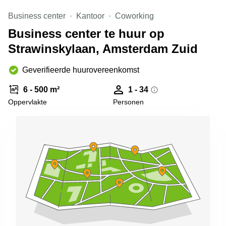
Arnhem
Business center
Kantoor
Coworking
Kantoorruimte
Business center te huur op
in Arnhem
Strawinskylaan, Amsterdam Zuid
Coworking
space
Hilversum
Geverifieerde huurovereenkomst
Coworking
6 - 500 m²
1 - 34
space
Oppervlakte
Personen
Zwolle
Coworking
Haarlem
Kantoor
Huren
in
Hengelo
Bedrijfsruimte
Huren in
Nijmegen