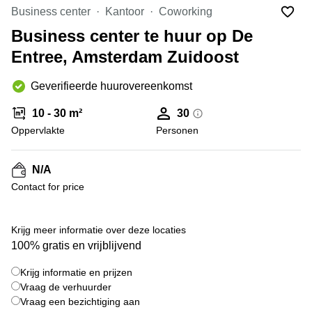
Bodegraven-
Business center
Kantoor
Coworking
Hengelo
Reeuwijk
Business center te huur op De
Hilversum
Business
Entree, Amsterdam Zuidoost
center
Hoofddorp
Arnhem
Deventer
Geverifieerde huurovereenkomst
Business
center
Rotterdam
10 - 30 m²
30
Amsterdam
Westpoort
Oppervlakte
Personen
Tiel
Business
Tilburg
center
N/A
Hilversum
Zwolle
Contact for price
Business
Amsterdam
center
Westpoort
+ 5 foto's
Den
Krijg meer informatie over deze locaties
Haag
100% gratis en vrijblijvend
Coworking
Krijg informatie en prijzen
space
Breda
Vraag de verhuurder
Vraag een bezichtiging aan
Coworking