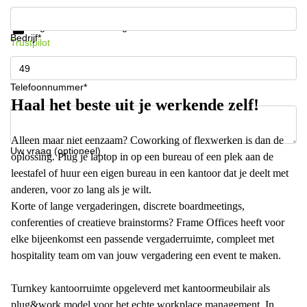
Krijg informatie en prijzen
Gegevensbescherming
Bedrijf*
Trustpilot
Telefoonnummer*
Haal het beste uit je werkende zelf!
Alleen maar niet eenzaam? Coworking of flexwerken is dan de
Uw vraag (optioneel)
oplossing. Plug je laptop in op een bureau of een plek aan de
leestafel of huur een eigen bureau in een kantoor dat je deelt met
anderen, voor zo lang als je wilt.
Korte of lange vergaderingen, discrete boardmeetings,
conferenties of creatieve brainstorms? Frame Offices heeft voor
elke bijeenkomst een passende vergaderruimte, compleet met
hospitality team om van jouw vergadering een event te maken.
Turnkey kantoorruimte opgeleverd met kantoormeubilair als
plug&work model voor het echte workplace management. In