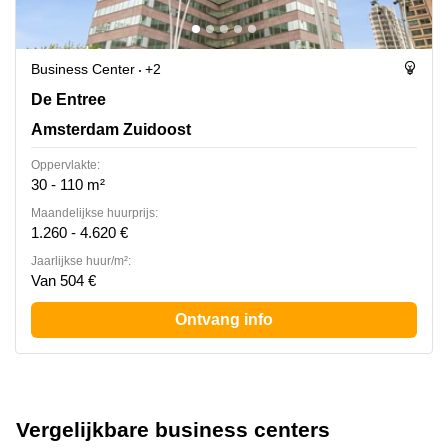
Business Center
+2
De Entree 201, Amsterdam Zuidoost
De Entree
Amsterdam Zuidoost
Oppervlakte:
30 - 110 m²
Maandelijkse huurprijs:
1.260 - 4.620 €
Jaarlijkse huur/m²:
Van 504 €
Ontvang info
Vergelijkbare business centers