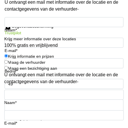
U ontvangt een mail met informatie over de locatie en de
Arnhem
contactgegevens van de verhuurder-
Kantoorruimte
in Arnhem
Krijg informatie en prijzen
Gegevensbescherming
Coworking
Naam*
Trustpilot
space
Krijg meer informatie over deze locaties
Hilversum
100% gratis en vrijblijvend
Coworking
E-mail*
space
Krijg informatie en prijzen
Zwolle
Vraag de verhuurder
Vraag een bezichtiging aan
Coworking
Bedrijf*
Haarlem
U ontvangt een mail met informatie over de locatie en de
contactgegevens van de verhuurder-
Kantoor
Huren
Telefoonnummer*
in
Hengelo
Naam*
Bedrijfsruimte
Huren in
Uw vraag (optioneel)
Nijmegen
E-mail*