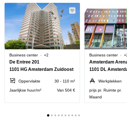
Business center
+2
Business center
+
De Entree 201
1101 HG Amsterdam Zuidoost
1101 DL Amsterd
Oppervlakte
30 - 110 m²
Werkplekken
Jaarlijkse huur/m²
Van 504 €
prijs pr. Ruimte pr.
Maand