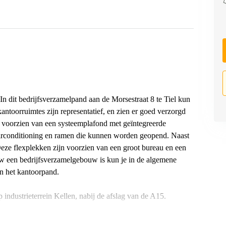
In dit bedrijfsverzamelpand aan de Morsestraat 8 te Tiel kun
ntoorruimtes zijn representatief, en zien er goed verzorgd
s voorzien van een systeemplafond met geïntegreerde
 airconditioning en ramen die kunnen worden geopend. Naast
Deze flexplekken zijn voorzien van een groot bureau en een
uw een bedrijfsverzamelgebouw is kun je in de algemene
n het kantoorpand.
p industrieterrein Kellen, nabij de afslag van de A15.