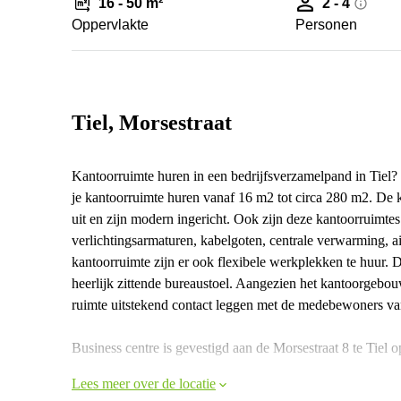
16 - 50 m²
2 - 4
Oppervlakte
Personen
Tiel, Morsestraat
Kantoorruimte huren in een bedrijfsverzamelpand in Tiel? 
je kantoorruimte huren vanaf 16 m2 tot circa 280 m2. De ka
uit en zijn modern ingericht. Ook zijn deze kantoorruimte
verlichtingsarmaturen, kabelgoten, centrale verwarming,
kantoorruimte zijn er ook flexibele werkplekken te huur. 
heerlijk zittende bureaustoel. Aangezien het kantoorgebo
ruimte uitstekend contact leggen met de medebewoners va
Business centre is gevestigd aan de Morsestraat 8 te Tiel o
Lees meer over de locatie