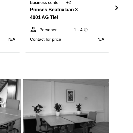
Business center
+2
Cowork
Prinses Beatrixlaan 3
Laan 
4001 AG Tiel
4003 A
Personen
1 - 4
We
N/A
Contact for price
N/A
prijs pr
Maand