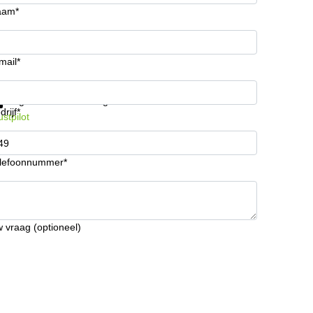
aam*
mail*
ijg informatie en prijzen
Gegevensbescherming
drijf*
ustpilot
lefoonnummer*
 vraag (optioneel)