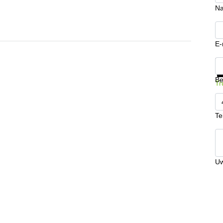
N
E-
Kr
Be
Tr
Te
Uw