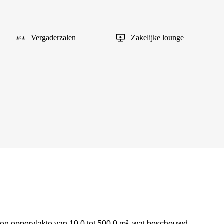
Vergaderzalen
Zakelijke lounge
een oppervlakte van 10.0 tot 500.0 m², wat beschouwd