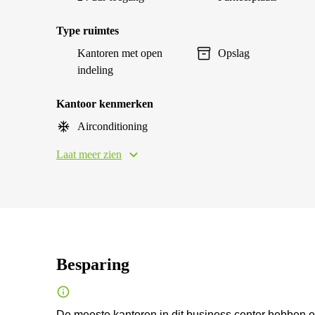
Type ruimtes
Kantoren met open
Opslag
indeling
Kantoor kenmerken
Airconditioning
Laat meer zien
Besparing
De meeste kantoren in dit business center hebben 