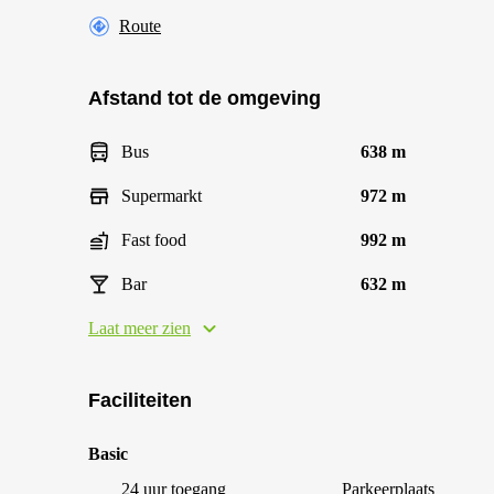
Route
Afstand tot de omgeving
Bus
638 m
Supermarkt
972 m
Fast food
992 m
Bar
632 m
Laat meer zien
Faciliteiten
Basic
24 uur toegang
Parkeerplaats