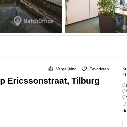
Kr
Vergelijking
Favorieten
10
p Ericssonstraat, Tilburg
U 
de