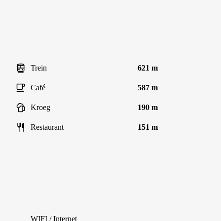
Trein
621 m
Café
587 m
Kroeg
190 m
Restaurant
151 m
WIFI / Internet