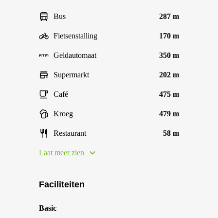
Bus
287 m
Fietsenstalling
170 m
Geldautomaat
350 m
Supermarkt
202 m
Café
475 m
Kroeg
479 m
Restaurant
58 m
Laat meer zien
Faciliteiten
Basic