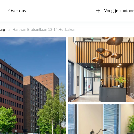
Over ons
Voeg je kantoor
burg
Hart van Brabantlaan 12-14,Het Laken