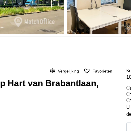
Kr
Vergelijking
Favorieten
10
p Hart van Brabantlaan,
U 
de