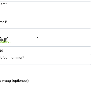
aam*
mail*
ijg informatie en prijzen
Gegevensbescherming
drijf*
ustpilot
lefoonnummer*
 vraag (optioneel)