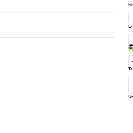
N
E-
Kr
Be
Tr
Te
Uw