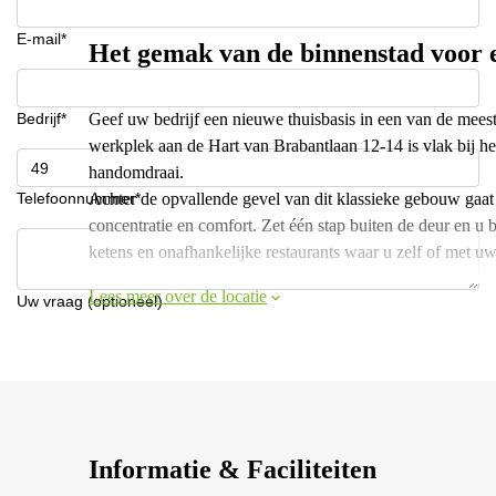
E-mail*
Het gemak van de binnenstad voor 
Bedrijf*
Geef uw bedrijf een nieuwe thuisbasis in een van de meest
werkplek aan de Hart van Brabantlaan 12-14 is vlak bij het
handomdraai.
Telefoonnummer*
Achter de opvallende gevel van dit klassieke gebouw gaa
concentratie en comfort. Zet één stap buiten de deur en u
ketens en onafhankelijke restaurants waar u zelf of met uw
Lees meer over de locatie
Uw vraag (optioneel)
Informatie & Faciliteiten