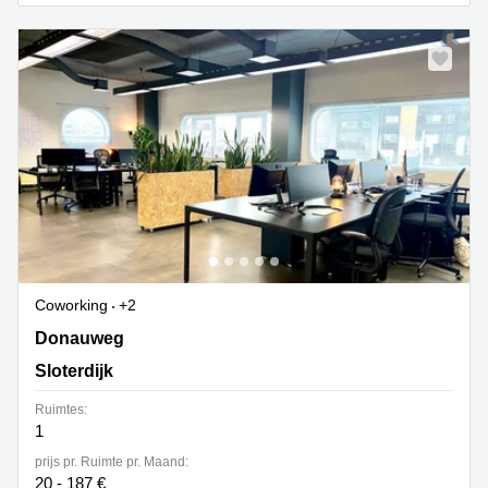
Coworking
+2
Donauweg 10, Sloterdijk
Donauweg
Sloterdijk
Ruimtes:
1
prijs pr. Ruimte pr. Maand:
20 - 187 €