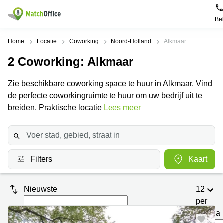
Be
Huren / Verhuren
Home
Locatie
Coworking
Noord-Holland
Alkmaar
2
Coworking
: Alkmaar
Help
Productpagina's
Populaire
Populaire
Steden
zoekopdrachten
Zie beschikbare coworking space te huur in Alkmaar. Vind
Kantoorruimten
Over ons
de perfecte coworkingruimte te huur om uw bedrijf uit te
Alkmaar
Kantoorruimte
Business
in Breda
breiden. Praktische locatie
Lees meer
Centers
Amsterdam
Voeg je kantoorruimte toe
Oost
Kantoor
Flexplekken
huren
Amsterdam
Bergen
Huurprijs
Coworking
Westpoort
op
Spaces
Zoom
Filters
Kaart
Bergen
Log in
Vergaderruimten
op
Kantoor
Zoom
huren
Virtueel
Nieuwste
12
Tiel
Kantoor
Amersfoort
per
Kantoor
pagina
Bedrijfsruimte
Breda
huren