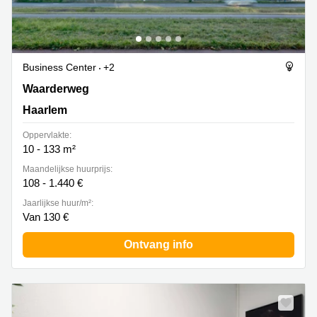
Business Center
+2
Waarderweg 52A, Haarlem
Waarderweg
Haarlem
Oppervlakte:
10 - 133 m²
Maandelijkse huurprijs:
108 - 1.440 €
Jaarlijkse huur/m²:
Van 130 €
Ontvang info