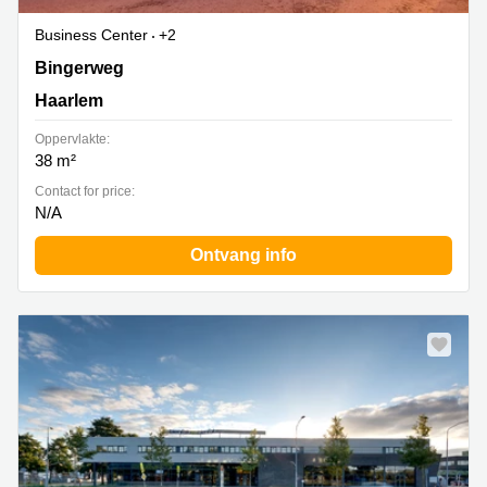
Business Center
+2
Bingerweg 18a - 18r, Haarlem
Bingerweg
Haarlem
Oppervlakte:
38 m²
Contact for price:
N/A
Ontvang info