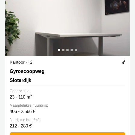
Kantoor
+2
Gyroscoopweg, Sloterdijk
Gyroscoopweg
Sloterdijk
Oppervlakte:
23 - 110 m²
Maandelijkse huurprijs:
406 - 2.566 €
Jaarlijkse huur/m²:
212 - 280 €