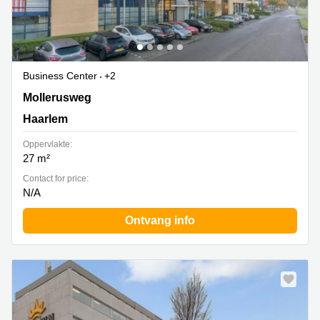
Business Center
+2
Mollerusweg 84, Haarlem
Mollerusweg
Haarlem
Oppervlakte:
27 m²
Contact for price:
N/A
Ontvang info