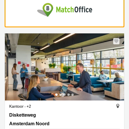
Kantoor
+2
Disketteweg 14, Amsterdam Noord
Disketteweg
Amsterdam Noord