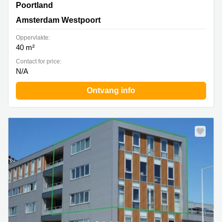
Poortland 66, Amsterdam Westpoort
Poortland
Amsterdam Westpoort
Oppervlakte:
40 m²
Contact for price:
N/A
Ontvang info