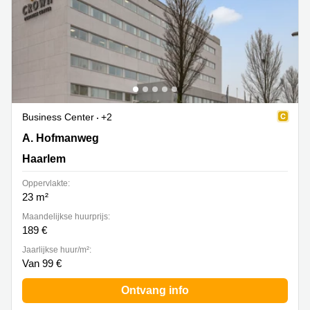
Business Center
+2
A. Hofmanweg 5A, Haarlem
A. Hofmanweg
Haarlem
Oppervlakte:
23 m²
Maandelijkse huurprijs:
189 €
Jaarlijkse huur/m²:
Van 99 €
Ontvang info