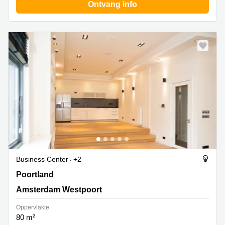
Ontvang info
Business Center
+2
Poortland 66, Amsterdam Westpoort
Poortland
Amsterdam Westpoort
Oppervlakte:
80 m²