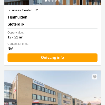
Business Center
+2
Tijnmuiden 59, Sloterdijk
Tijnmuiden
Sloterdijk
Oppervlakte:
12 - 22 m²
Contact for price:
N/A
Ontvang info