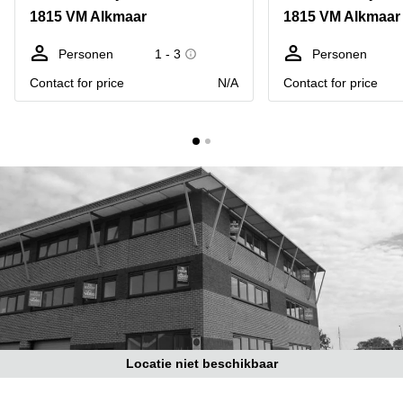
Bodegraven-
1815 VM Alkmaar
1815 VM Alkmaar
Hengelo
Reeuwijk
Hilversum
Business
Personen
1 - 3
Personen
center
Hoofddorp
Contact for price
N/A
Contact for price
Arnhem
Deventer
Business
center
Rotterdam
Amsterdam
Westpoort
Tiel
Business
Tilburg
center
Hilversum
Zwolle
Business
Amsterdam
center
Westpoort
Den
Haag
Coworking
space
Locatie niet beschikbaar
Breda
Coworking