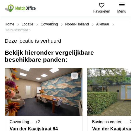
Favorieten
Menu
Huren / Verhuren
Home
Locatie
Coworking
Noord-Holland
Alkmaar
Herculesstraat 5
Help
Productpagina's
Populaire
Populaire
Deze locatie is verhuurd
Steden
zoekopdrachten
Kantoorruimten
Bekijk hieronder vergelijkbare
Over ons
Alkmaar
Kantoorruimte
beschikbare panden:
Business
in Breda
Centers
Amsterdam
Voeg je kantoorruimte toe
Oost
Kantoor
Flexplekken
huren
Amsterdam
Bergen
Huurprijs
Coworking
Westpoort
op
Spaces
Zoom
Bergen
Log in
Vergaderruimten
op
Kantoor
Zoom
huren
Virtueel
Tiel
Kantoor
Amersfoort
Coworking
+2
Business center
+
Kantoor
Bedrijfsruimte
Breda
huren
Van der Kaaijstraat 64
Van der Kaaijstra