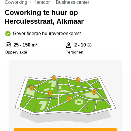
Coworking
Kantoor
Business center
Arnhem
Coworking te huur op
Kantoorruimte
Herculesstraat, Alkmaar
in Arnhem
Coworking
Geverifieerde huurovereenkomst
space
Hilversum
25 - 150 m²
2 - 10
Coworking
Oppervlakte
Personen
space
Zwolle
Coworking
Haarlem
Kantoor
Huren
in
Hengelo
Bedrijfsruimte
Huren in
Nijmegen