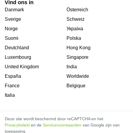
Vind ons in
Danmark
Österreich
Sverige
Schweiz
Norge
Україна
Suomi
Polska
Deutchland
Hong Kong
Luxembourg
Singapore
United Kingdom
India
España
Worldwide
France
Belgique
Italia
Deze site wordt beschermd door reCAPTCHA en het
Privacybeleid
en de
Servicevoorwaarden
van Google zijn van
toepassing.