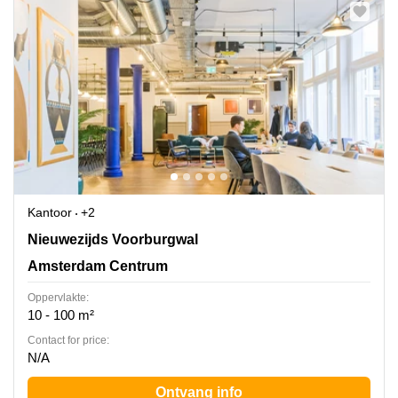
Kantoor
+2
Nieuwezijds Voorburgwal 162, Amsterdam Centrum
Nieuwezijds Voorburgwal
Amsterdam Centrum
Oppervlakte:
10 - 100 m²
Contact for price:
N/A
Ontvang info