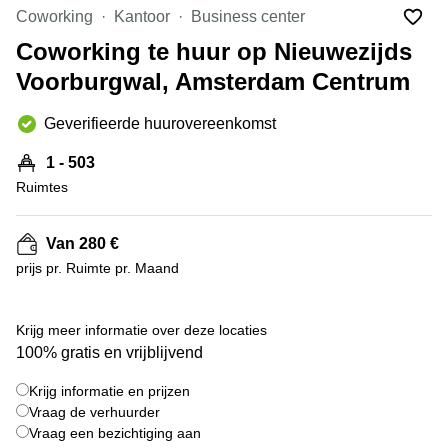
Bodegraven-
Coworking
Kantoor
Business center
Hengelo
Reeuwijk
Coworking te huur op Nieuwezijds
Hilversum
Business
Voorburgwal, Amsterdam Centrum
center
Hoofddorp
Arnhem
Deventer
Geverifieerde huurovereenkomst
Business
center
Rotterdam
1 - 503
Amsterdam
Westpoort
Ruimtes
Tiel
Business
Tilburg
center
Van 280 €
Hilversum
Zwolle
prijs pr. Ruimte pr. Maand
Business
Amsterdam
center
Westpoort
+ 11 foto's
Den
Krijg meer informatie over deze locaties
Haag
100% gratis en vrijblijvend
Coworking
Krijg informatie en prijzen
space
Breda
Vraag de verhuurder
Vraag een bezichtiging aan
Coworking