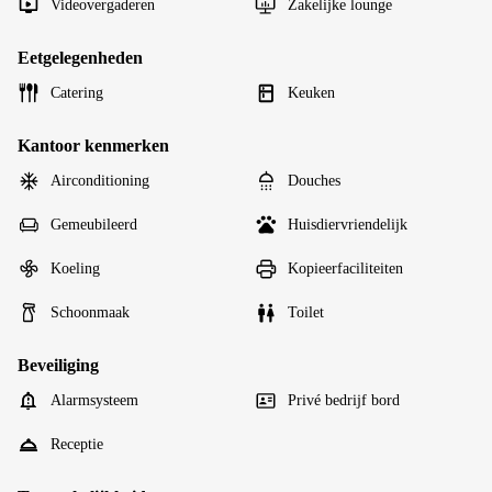
Videovergaderen
Zakelijke lounge
Eetgelegenheden
Catering
Keuken
Kantoor kenmerken
Airconditioning
Douches
Gemeubileerd
Huisdiervriendelijk
Koeling
Kopieerfaciliteiten
Schoonmaak
Toilet
Beveiliging
Alarmsysteem
Privé bedrijf bord
Receptie