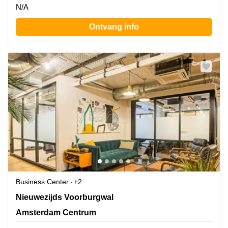
N/A
Ontvang info
Business Center
+2
Nieuwezijds Voorburgwal 162, Amsterdam Centrum
Nieuwezijds Voorburgwal
Amsterdam Centrum