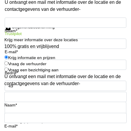
U ontvangt een mail met informatie over de locatie en de
Arnhem
contactgegevens van de verhuurder-
Kantoorruimte
in Arnhem
Krijg informatie en prijzen
Gegevensbescherming
Coworking
Naam*
Trustpilot
space
Krijg meer informatie over deze locaties
Hilversum
100% gratis en vrijblijvend
Coworking
E-mail*
space
Krijg informatie en prijzen
Zwolle
Vraag de verhuurder
Vraag een bezichtiging aan
Coworking
Bedrijf*
Haarlem
U ontvangt een mail met informatie over de locatie en de
contactgegevens van de verhuurder-
Kantoor
Huren
Telefoonnummer*
in
Hengelo
Naam*
Bedrijfsruimte
Huren in
Uw vraag (optioneel)
Nijmegen
E-mail*