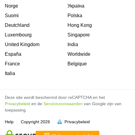
Norge
Україна
Suomi
Polska
Deutchland
Hong Kong
Luxembourg
Singapore
United Kingdom
India
España
Worldwide
France
Belgique
Italia
Deze site wordt beschermd door reCAPTCHA en het
Privacybeleid
en de
Servicevoorwaarden
van Google zijn van
toepassing.
Help
Copyright
2026
Privacybeleid
vol is
vol is
vol is
vol is
vol is
vol is
vol is
vol is
vol is
vol is
vol is