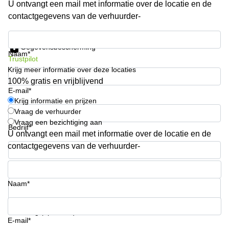
U ontvangt een mail met informatie over de locatie en de
Arnhem
contactgegevens van de verhuurder-
Kantoorruimte
in Arnhem
Krijg informatie en prijzen
Gegevensbescherming
Coworking
Naam*
Trustpilot
space
Krijg meer informatie over deze locaties
Hilversum
100% gratis en vrijblijvend
Coworking
E-mail*
space
Krijg informatie en prijzen
Zwolle
Vraag de verhuurder
Vraag een bezichtiging aan
Coworking
Bedrijf*
Haarlem
U ontvangt een mail met informatie over de locatie en de
contactgegevens van de verhuurder-
Kantoor
Huren
Telefoonnummer*
in
Hengelo
Naam*
Bedrijfsruimte
Huren in
Uw vraag (optioneel)
Nijmegen
E-mail*