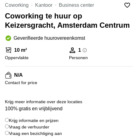
Bodegraven-
Coworking
Kantoor
Business center
Hengelo
Reeuwijk
Coworking te huur op
Hilversum
Business
Keizersgracht, Amsterdam Centrum
center
Hoofddorp
Arnhem
Deventer
Geverifieerde huurovereenkomst
Business
center
Rotterdam
10 m²
1
Amsterdam
Westpoort
Oppervlakte
Personen
Tiel
Business
Tilburg
center
N/A
Hilversum
Zwolle
Contact for price
Business
Amsterdam
center
Westpoort
+ 2 foto's
Den
Krijg meer informatie over deze locaties
Haag
100% gratis en vrijblijvend
Coworking
Krijg informatie en prijzen
space
Breda
Vraag de verhuurder
Vraag een bezichtiging aan
Coworking