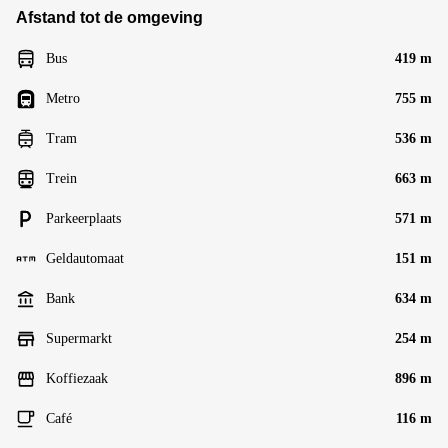
Afstand tot de omgeving
Bus
419 m
Metro
755 m
Tram
536 m
Trein
663 m
Parkeerplaats
571 m
Geldautomaat
151 m
Bank
634 m
Supermarkt
254 m
Koffiezaak
896 m
Café
116 m