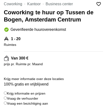
Bodegraven-
Coworking
Kantoor
Business center
Hengelo
Reeuwijk
Coworking te huur op Tussen de
Hilversum
Business
Bogen, Amsterdam Centrum
center
Hoofddorp
Arnhem
Deventer
Geverifieerde huurovereenkomst
Business
center
Rotterdam
1 - 20
Amsterdam
Westpoort
Ruimtes
Tiel
Business
Tilburg
center
Van 300 €
Hilversum
Zwolle
prijs pr. Ruimte pr. Maand
Business
Amsterdam
center
Westpoort
Den
Krijg meer informatie over deze locaties
Haag
100% gratis en vrijblijvend
Coworking
Krijg informatie en prijzen
space
Breda
Vraag de verhuurder
Vraag een bezichtiging aan
Coworking