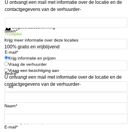
U ontvangt een mail met informatie over de locatie en de
Arnhem
contactgegevens van de verhuurder-
Kantoorruimte
in Arnhem
Krijg informatie en prijzen
Gegevensbescherming
Coworking
Naam*
Trustpilot
space
Krijg meer informatie over deze locaties
Hilversum
100% gratis en vrijblijvend
Coworking
E-mail*
space
Krijg informatie en prijzen
Zwolle
Vraag de verhuurder
Vraag een bezichtiging aan
Coworking
Bedrijf*
Haarlem
U ontvangt een mail met informatie over de locatie en de
contactgegevens van de verhuurder-
Kantoor
Huren
Telefoonnummer*
in
Hengelo
Naam*
Bedrijfsruimte
Huren in
Uw vraag (optioneel)
Nijmegen
E-mail*