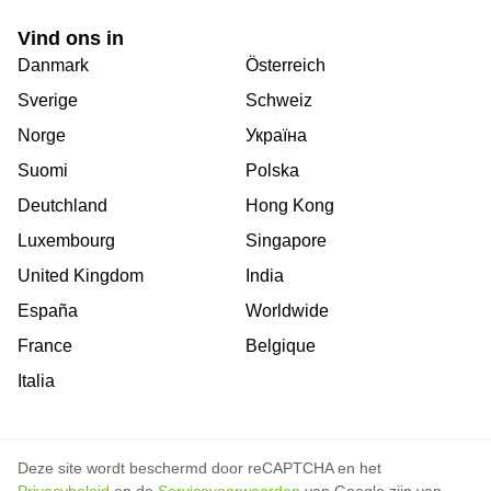
Vind ons in
Danmark
Österreich
Sverige
Schweiz
Norge
Україна
Suomi
Polska
Deutchland
Hong Kong
Luxembourg
Singapore
United Kingdom
India
España
Worldwide
France
Belgique
Italia
Deze site wordt beschermd door reCAPTCHA en het
Privacybeleid
en de
Servicevoorwaarden
van Google zijn van