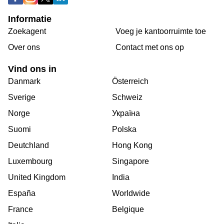
Informatie
Zoekagent
Voeg je kantoorruimte toe
Over ons
Сontact met ons op
Vind ons in
Danmark
Österreich
Sverige
Schweiz
Norge
Україна
Suomi
Polska
Deutchland
Hong Kong
Luxembourg
Singapore
United Kingdom
India
España
Worldwide
France
Belgique