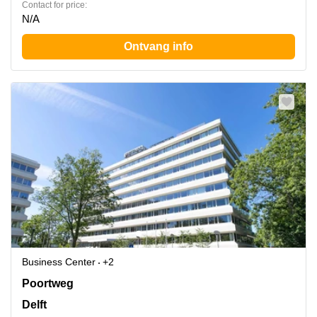
Contact for price:
N/A
Ontvang info
Business Center
+2
Poortweg 4, Delft
Poortweg
Delft