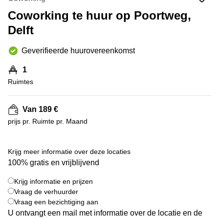
Bodegraven-
Hengelo
Reeuwijk
Coworking te huur op Poortweg,
Hilversum
Delft
Business
center
Hoofddorp
Arnhem
Geverifieerde huurovereenkomst
Deventer
Business
1
center
Rotterdam
Amsterdam
Ruimtes
Westpoort
Tiel
Business
Tilburg
Van 189 €
center
prijs pr. Ruimte pr. Maand
Hilversum
Zwolle
Business
Amsterdam
+ 1 foto's
center
Westpoort
Krijg meer informatie over deze locaties
Den
100% gratis en vrijblijvend
Haag
Krijg informatie en prijzen
Coworking
Vraag de verhuurder
space
Breda
Vraag een bezichtiging aan
U ontvangt een mail met informatie over de locatie en de
Coworking