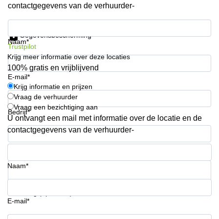
contactgegevens van de verhuurder-
Arnhem
Kantoorruimte
Krijg informatie en prijzen
in Arnhem
Gegevensbescherming
Naam*
Trustpilot
Coworking
Krijg meer informatie over deze locaties
space
Hilversum
100% gratis en vrijblijvend
E-mail*
Coworking
Krijg informatie en prijzen
space
Vraag de verhuurder
Zwolle
Vraag een bezichtiging aan
Bedrijf*
U ontvangt een mail met informatie over de locatie en de
Coworking
Haarlem
contactgegevens van de verhuurder-
Kantoor
Telefoonnummer*
Huren
in
Naam*
Hengelo
Bedrijfsruimte
Uw vraag (optioneel)
Huren in
E-mail*
Nijmegen
Krijg informatie en prijzen