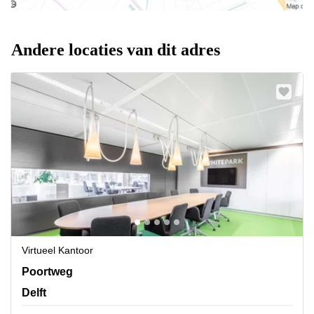
Andere locaties van dit adres
Virtueel Kantoor
Poortweg 4, Delft
Poortweg
Delft