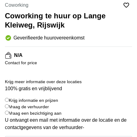
Bodegraven-
Coworking
Hengelo
Reeuwijk
Coworking te huur op Lange
Hilversum
Business
Kleiweg, Rijswijk
center
Hoofddorp
Arnhem
Deventer
Geverifieerde huurovereenkomst
Business
center
Rotterdam
Amsterdam
N/A
Westpoort
Tiel
Contact for price
Business
Tilburg
center
Hilversum
Zwolle
Krijg meer informatie over deze locaties
Business
100% gratis en vrijblijvend
Amsterdam
center
Westpoort
+ 4 foto's
Den
Krijg informatie en prijzen
Haag
Vraag de verhuurder
Vraag een bezichtiging aan
Coworking
U ontvangt een mail met informatie over de locatie en de
space
Breda
contactgegevens van de verhuurder-
Coworking