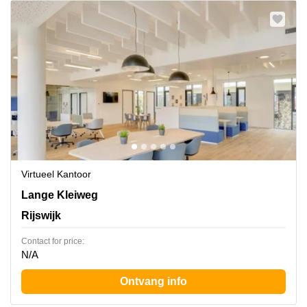
Virtueel Kantoor
Lange Kleiweg 40, Rijswijk
Lange Kleiweg
Rijswijk
Contact for price:
N/A
Ontvang info