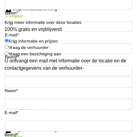
Krijg informatie en prijzen
Arnhem
Gegevensbescherming
Naam*
Kantoorruimte
Trustpilot
in Arnhem
Krijg meer informatie over deze locaties
100% gratis en vrijblijvend
Coworking
E-mail*
space
Krijg informatie en prijzen
Hilversum
Vraag de verhuurder
Coworking
Vraag een bezichtiging aan
Bedrijf*
space
U ontvangt een mail met informatie over de locatie en de
Zwolle
contactgegevens van de verhuurder-
Coworking
Telefoonnummer*
Haarlem
Kantoor
Naam*
Huren
in
Hengelo
Uw vraag (optioneel)
E-mail*
Bedrijfsruimte
Huren in
Krijg informatie en prijzen
Nijmegen
Gegevensbescherming
Bedrijf*
Trustpilot