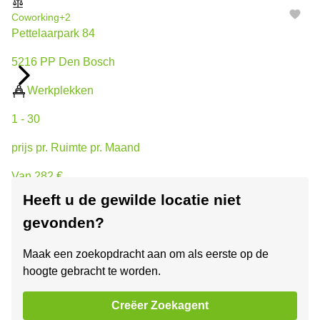
Coworking
+2
Pettelaarpark 84
5216 PP Den Bosch
Werkplekken
1 - 30
prijs pr. Ruimte pr. Maand
Van 282 €
Heeft u de gewilde locatie niet
Business center
+2
gevonden?
Stationsplein 91-105
Maak een zoekopdracht aan om als eerste op de
5211 BM 's-Hertogenbosch
hoogte gebracht te worden.
Werkplekken
Creëer Zoekagent