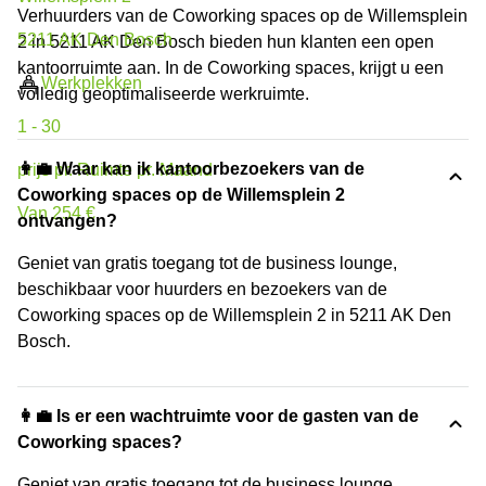
Verhuurders van de Coworking spaces op de Willemsplein
5211 AK Den Bosch
2 in 5211 AK Den Bosch bieden hun klanten een open
kantoorruimte aan. In de Coworking spaces, krijgt u een
Werkplekken
volledig geoptimaliseerde werkruimte.
1 - 30
👩‍💼 Waar kan ik kantoorbezoekers van de
prijs pr. Ruimte pr. Maand
Coworking spaces op de Willemsplein 2
Van 254 €
ontvangen?
Geniet van gratis toegang tot de business lounge,
beschikbaar voor huurders en bezoekers van de
Coworking spaces op de Willemsplein 2 in 5211 AK Den
Bosch.
👩‍💼 Is er een wachtruimte voor de gasten van de
Coworking spaces?
Geniet van gratis toegang tot de business lounge