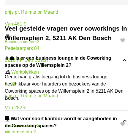
1 - 30
prijs pr. Ruimte pr. Maand
Van 481 €
Veel gestelde vragen over coworkings in
Willemsplein 2, 5211 AK Den Bosch
Business center
+2
Pettelaarpark 84
👩‍💼 Is er een business lounge in de Coworking
5216 PP Den Bosch
spaces op de Willemsplein 2?
Werkplekken
Geniet van gratis toegang tot de business lounge
1 - 30
beschikbaar voor huurders en bezoekers van de
Coworking spaces op de Willemsplein 2 in 5211 AK Den
prijs pr. Ruimte pr. Maand
Bosch.
Van 282 €
‍🏢 Wat voor soort kantoor wordt er aangeboden in
Business center
+2
de Coworking spaces?
Willemsplein 2