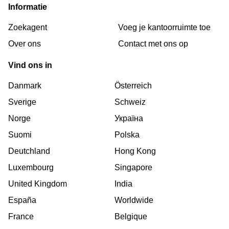
Informatie
Zoekagent
Voeg je kantoorruimte toe
Over ons
Сontact met ons op
Vind ons in
Danmark
Österreich
Sverige
Schweiz
Norge
Україна
Suomi
Polska
Deutchland
Hong Kong
Luxembourg
Singapore
United Kingdom
India
España
Worldwide
France
Belgique