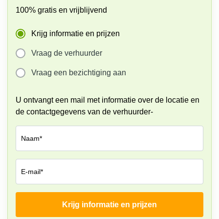
100% gratis en vrijblijvend
Coworking
space
Amsterdam
Krijg informatie en prijzen
Centrum
Vraag de verhuurder
Coworking
space
Vraag een bezichtiging aan
Leiden
Coworking
U ontvangt een mail met informatie over de locatie en
space
Maastricht
de contactgegevens van de verhuurder-
Coworking
space
Naam*
Breda
Coworking
space
E-mail*
Arnhem
Krijg informatie en prijzen
Bedrijf*