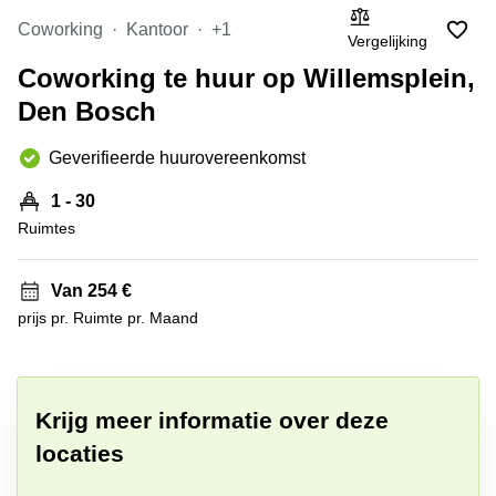
Amsterdam
Business
Coworking
Kantoor
+1
Vergelijking
Zuid
center
Schiphol
Coworking te huur op Willemsplein,
Hoofddorp
Airport
Den Bosch
Breda
Kantoor
huren
Maastricht
Geverifieerde huurovereenkomst
Amsterdam
Nijmegen
Kantoor
1 - 30
huren
Ruimtes
Almere
Eindhoven
Leiden
Kantoor
Van 254 €
huren
Zoetermeer
Maastricht
prijs pr. Ruimte pr. Maand
Tiel
+ 9 foto's
Kantoor
huren
Amstelveen
Schiphol
Airport
Krijg meer informatie over deze
locaties
Kantoor
huren
Alkmaar