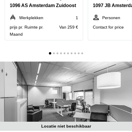
Bodegraven-
1096 AS Amsterdam Zuidoost
1097 JB Amsterd
Hengelo
Reeuwijk
Hilversum
Business
Werkplekken
1
Personen
center
Hoofddorp
prijs pr. Ruimte pr.
Van 259 €
Contact for price
Arnhem
Maand
Deventer
Business
center
Rotterdam
Amsterdam
Westpoort
Tiel
Business
Tilburg
center
Hilversum
Zwolle
Business
Amsterdam
center
Westpoort
Den
Haag
Coworking
space
Breda
Locatie niet beschikbaar
Coworking