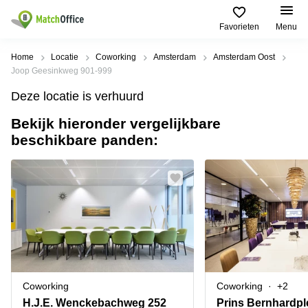
Favorieten
Menu
Huren / Verhuren
Home
Locatie
Coworking
Amsterdam
Amsterdam Oost
Joop Geesinkweg 901-999
Help
Productpagina's
Populaire
Populaire
Deze locatie is verhuurd
Steden
zoekopdrachten
Kantoorruimten
Bekijk hieronder vergelijkbare
Over ons
Alkmaar
Kantoorruimte
beschikbare panden:
Business
in Breda
Centers
Amsterdam
Voeg je kantoorruimte toe
Oost
Kantoor
Flexplekken
huren
Amsterdam
Bergen
Huurprijs
Coworking
Westpoort
op
Spaces
Zoom
Bergen
Log in
Vergaderruimten
op
Kantoor
Zoom
huren
Virtueel
Tiel
Kantoor
Amersfoort
Coworking
Coworking
+2
Kantoor
Bedrijfsruimte
Breda
huren
H.J.E. Wenckebachweg 252
Prins Bernhardpl