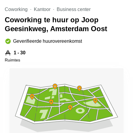
Arnhem
Coworking
Kantoor
Business center
Kantoorruimte
Coworking te huur op Joop
in Arnhem
Geesinkweg, Amsterdam Oost
Coworking
space
Hilversum
Geverifieerde huurovereenkomst
Coworking
1 - 30
space
Ruimtes
Zwolle
Coworking
Haarlem
Kantoor
Huren
in
Hengelo
Bedrijfsruimte
Huren in
Nijmegen