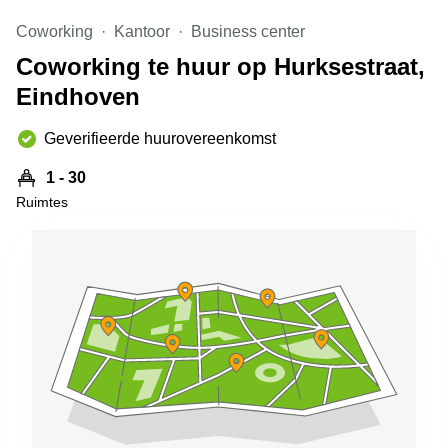
Arnhem
Coworking
Kantoor
Business center
Kantoorruimte
Coworking te huur op Hurksestraat,
in Arnhem
Eindhoven
Coworking
space
Hilversum
Geverifieerde huurovereenkomst
Coworking
1 - 30
space
Ruimtes
Zwolle
Coworking
Haarlem
Kantoor
Huren
in
Hengelo
Bedrijfsruimte
Huren in
Nijmegen