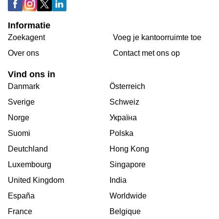
Informatie
Zoekagent
Voeg je kantoorruimte toe
Over ons
Сontact met ons op
Vind ons in
Danmark
Österreich
Sverige
Schweiz
Norge
Україна
Suomi
Polska
Deutchland
Hong Kong
Luxembourg
Singapore
United Kingdom
India
España
Worldwide
France
Belgique