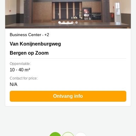
Business Center
+2
Van Konijnenburgweg 24, Bergen op Zoom
Van Konijnenburgweg
Bergen op Zoom
Oppervlakte:
10 - 40 m²
Contact for price:
N/A
Ontvang info