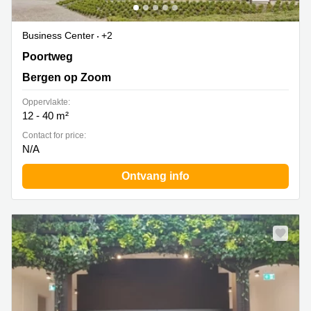
Business Center
+2
Poortweg 1, Bergen op Zoom
Poortweg
Bergen op Zoom
Oppervlakte:
12 - 40 m²
Contact for price:
N/A
Ontvang info