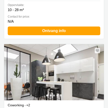
Oppervlakte:
10 - 28 m²
Contact for price:
N/A
Ontvang info
Coworking
+2