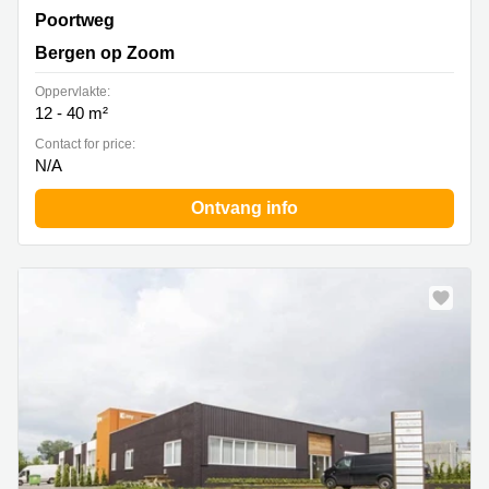
Poortweg 1, Bergen op Zoom
Poortweg
Bergen op Zoom
Oppervlakte:
12 - 40 m²
Contact for price:
N/A
Ontvang info