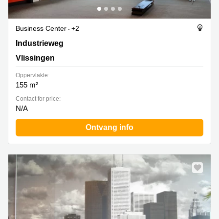
Business Center
+2
Industrieweg 3, Vlissingen
Industrieweg
Vlissingen
Oppervlakte:
155 m²
Contact for price:
N/A
Ontvang info