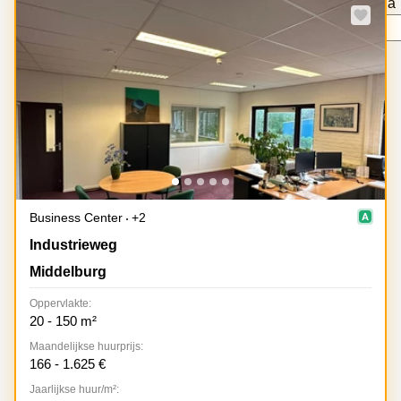
pagina
Bodegraven-
Hengelo
Speciale aanbieding
Reeuwijk
Hilversum
Business
center
Hoofddorp
Arnhem
Deventer
Business
center
Rotterdam
Amsterdam
Westpoort
Tiel
Business
Tilburg
center
Business Center
+2
Hilversum
Zwolle
Industrieweg 7, Middelburg
Industrieweg
Business
Amsterdam
Middelburg
center
Westpoort
Den
Oppervlakte:
Haag
20 - 150 m²
Coworking
Maandelijkse huurprijs:
space
166 - 1.625 €
Breda
Jaarlijkse huur/m²:
Coworking