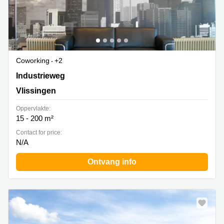
Coworking
+2
Industrieweg 1-3, Vlissingen
Industrieweg
Vlissingen
Oppervlakte:
15 - 200 m²
Contact for price:
N/A
Ontvang info