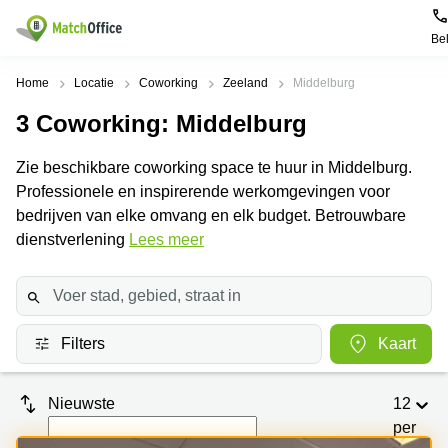
Be
Huren / Verhuren
Home
Locatie
Coworking
Zeeland
Middelburg
3
Coworking
: Middelburg
Help
Productpagina's
Populaire
Populaire
Steden
zoekopdrachten
Zie beschikbare coworking space te huur in Middelburg.
Kantoorruimten
Over ons
Professionele en inspirerende werkomgevingen voor
Alkmaar
Kantoorruimte
Business
in Breda
bedrijven van elke omvang en elk budget. Betrouwbare
Centers
Amsterdam
Voeg je kantoorruimte toe
dienstverlening
Lees meer
Oost
Kantoor
Flexplekken
huren
Amsterdam
Bergen
Huurprijs
Coworking
Westpoort
op
Spaces
Zoom
Bergen
Log in
Filters
Kaart
Vergaderruimten
op
Kantoor
Zoom
huren
Virtueel
Tiel
Kantoor
Amersfoort
Nieuwste
12
Kantoor
per
Bedrijfsruimte
Breda
huren