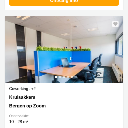
Ontvang info
Coworking
+2
Kruisakkers 2, Bergen op Zoom
Kruisakkers
Bergen op Zoom
Oppervlakte:
10 - 28 m²