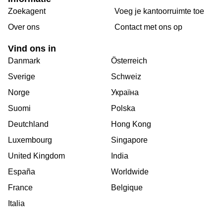
Zoekagent
Voeg je kantoorruimte toe
Over ons
Сontact met ons op
Vind ons in
Danmark
Österreich
Sverige
Schweiz
Norge
Україна
Suomi
Polska
Deutchland
Hong Kong
Luxembourg
Singapore
United Kingdom
India
España
Worldwide
France
Belgique
Italia