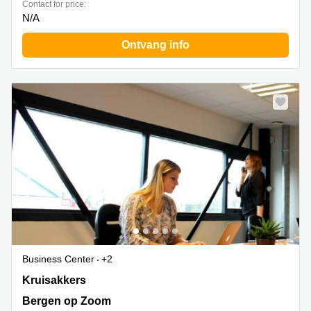
Contact for price:
N/A
Ontvang info
Business Center
+2
Kruisakkers 2, Bergen op Zoom
Kruisakkers
Bergen op Zoom