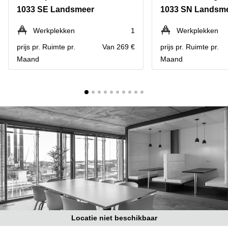
Bodegraven-
1033 SE Landsmeer
1033 SN Landsm
Hengelo
Reeuwijk
Hilversum
Business
Werkplekken
1
Werkplekken
center
Hoofddorp
prijs pr. Ruimte pr.
Van 269 €
prijs pr. Ruimte pr.
Arnhem
Maand
Maand
Deventer
Business
center
Rotterdam
Amsterdam
Westpoort
Tiel
Business
Tilburg
center
Hilversum
Zwolle
Business
Amsterdam
center
Westpoort
Den
Haag
Coworking
space
Breda
Locatie niet beschikbaar
Coworking