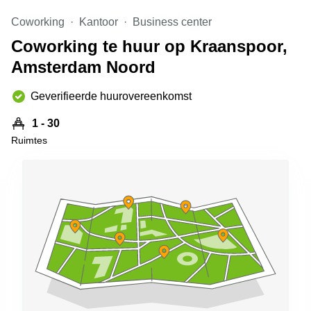
Arnhem
Coworking
Kantoor
Business center
Kantoorruimte
Coworking te huur op Kraanspoor,
in Arnhem
Amsterdam Noord
Coworking
space
Hilversum
Geverifieerde huurovereenkomst
Coworking
1 - 30
space
Ruimtes
Zwolle
Coworking
Haarlem
Kantoor
Huren
in
Hengelo
Bedrijfsruimte
Huren in
Nijmegen