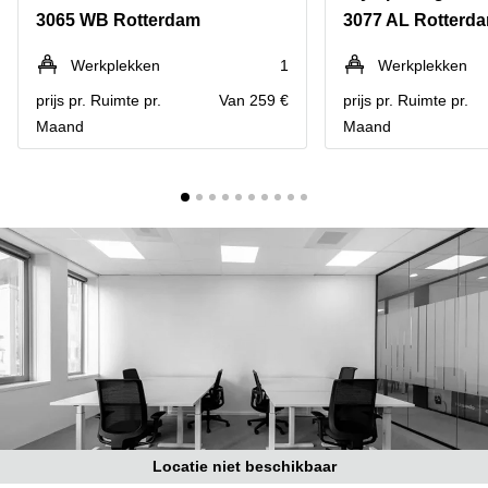
Bodegraven-
3065 WB Rotterdam
3077 AL Rotterd
Hengelo
Reeuwijk
Hilversum
Business
Werkplekken
1
Werkplekken
center
Hoofddorp
prijs pr. Ruimte pr.
Van 259 €
prijs pr. Ruimte pr.
Arnhem
Maand
Maand
Deventer
Business
center
Rotterdam
Amsterdam
Westpoort
Tiel
Business
Tilburg
center
Hilversum
Zwolle
Business
Amsterdam
center
Westpoort
Den
Haag
Coworking
space
Breda
Locatie niet beschikbaar
Coworking