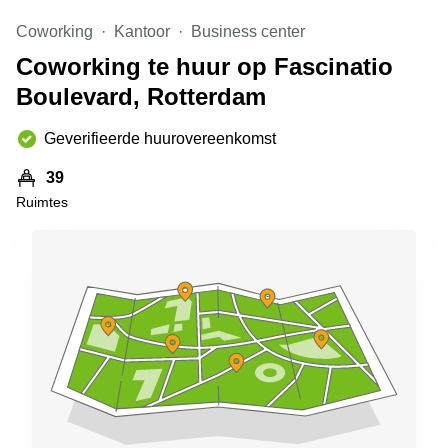
Arnhem
Coworking
Kantoor
Business center
Kantoorruimte
Coworking te huur op Fascinatio
in Arnhem
Boulevard, Rotterdam
Coworking
space
Hilversum
Geverifieerde huurovereenkomst
Coworking
39
space
Ruimtes
Zwolle
Coworking
Haarlem
Kantoor
Huren
in
Hengelo
Bedrijfsruimte
Huren in
Nijmegen