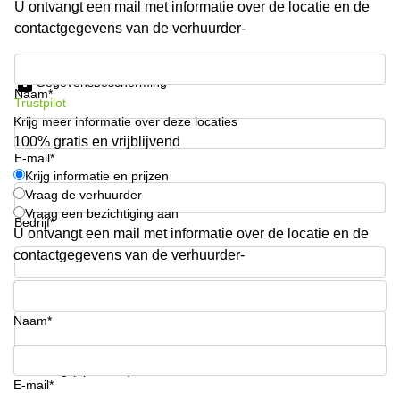
U ontvangt een mail met informatie over de locatie en de
Arnhem
contactgegevens van de verhuurder-
Kantoorruimte
in Arnhem
Krijg informatie en prijzen
Gegevensbescherming
Coworking
Naam*
Trustpilot
space
Krijg meer informatie over deze locaties
Hilversum
100% gratis en vrijblijvend
Coworking
E-mail*
space
Krijg informatie en prijzen
Zwolle
Vraag de verhuurder
Vraag een bezichtiging aan
Coworking
Bedrijf*
Haarlem
U ontvangt een mail met informatie over de locatie en de
contactgegevens van de verhuurder-
Kantoor
Huren
Telefoonnummer*
in
Hengelo
Naam*
Bedrijfsruimte
Huren in
Uw vraag (optioneel)
Nijmegen
E-mail*