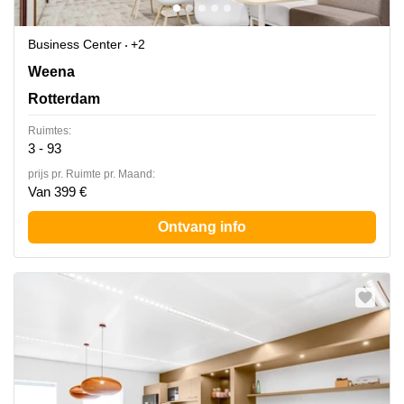
Business Center
+2
Weena 505, Rotterdam
Weena
Rotterdam
Ruimtes:
3 - 93
prijs pr. Ruimte pr. Maand:
Van 399 €
Ontvang info