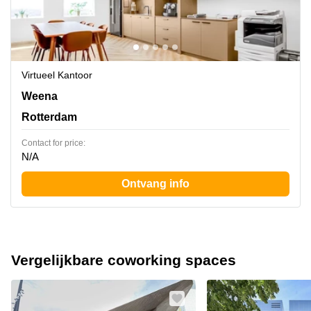
Virtueel Kantoor
Weena 505, Rotterdam
Weena
Rotterdam
Contact for price:
N/A
Ontvang info
Vergelijkbare coworking spaces