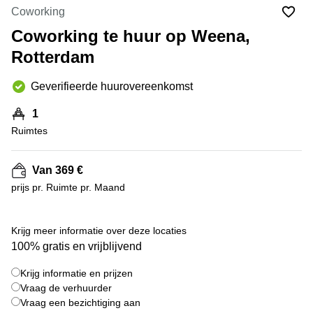
Bodegraven-
Coworking
Hengelo
Reeuwijk
Coworking te huur op Weena,
Hilversum
Business
Rotterdam
center
Hoofddorp
Arnhem
Deventer
Geverifieerde huurovereenkomst
Business
center
Rotterdam
1
Amsterdam
Westpoort
Ruimtes
Tiel
Business
Tilburg
center
Van 369 €
Hilversum
Zwolle
prijs pr. Ruimte pr. Maand
Business
Amsterdam
center
Westpoort
+ 2 foto's
Den
Krijg meer informatie over deze locaties
Haag
100% gratis en vrijblijvend
Coworking
Krijg informatie en prijzen
space
Breda
Vraag de verhuurder
Vraag een bezichtiging aan
Coworking