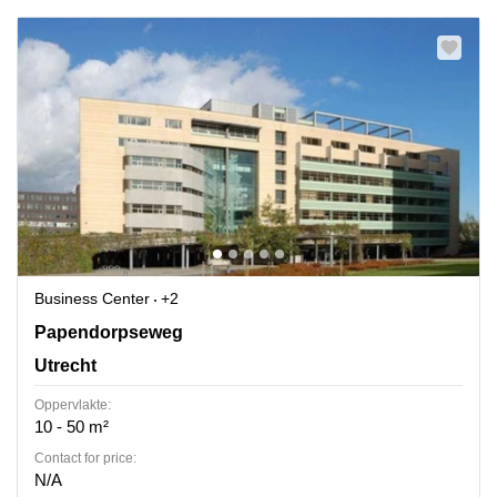
Business Center
+2
Papendorpseweg 99, Utrecht
Papendorpseweg
Utrecht
Oppervlakte:
10 - 50 m²
Contact for price:
N/A