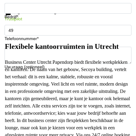
Krijg informatie en prijzen
Gegevensbescherming
Bedrijf*
Trustpilot
Telefoonnummer*
Flexibele kantoorruimten in Utrecht
Business Center Utrecht Papendorp biedt flexibele werkplekken
Uw vraag (optioneel)
en kantoren. De naam van het gebouw, Secoya building, vertelt
het verhaal: dit is een kalme, stabiele, robuuste en vooral
inspirerende omgeving. Veel licht en veel ruimte, modern design
in een professionele omgeving met een zakelijke uitstraling. De
kantoren zijn gemeubileerd, maar je kunt je kantoor ook helemaal
zelf inrichten. Alle extra services zijn toe te voegen, zoals internet,
telefonie, antwoordservice; kies waar jouw bedrijf behoefte aan
heeft. In dit business center zijn flexplekken beschikbaar in de
lounge, maar ook kun je kiezen voor een werkplek in een
afgesloten ruimte voor meer privacy. Via ons 24/7 online boeking