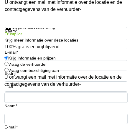
U ontvangt een mail met informatie over de locatie en de
Arnhem
contactgegevens van de verhuurder-
Kantoorruimte
in Arnhem
Krijg informatie en prijzen
Gegevensbescherming
Coworking
Naam*
Trustpilot
space
Krijg meer informatie over deze locaties
Hilversum
100% gratis en vrijblijvend
Coworking
E-mail*
space
Krijg informatie en prijzen
Zwolle
Vraag de verhuurder
Vraag een bezichtiging aan
Coworking
Bedrijf*
Haarlem
U ontvangt een mail met informatie over de locatie en de
contactgegevens van de verhuurder-
Kantoor
Huren
Telefoonnummer*
in
Hengelo
Naam*
Bedrijfsruimte
Huren in
Uw vraag (optioneel)
Nijmegen
E-mail*