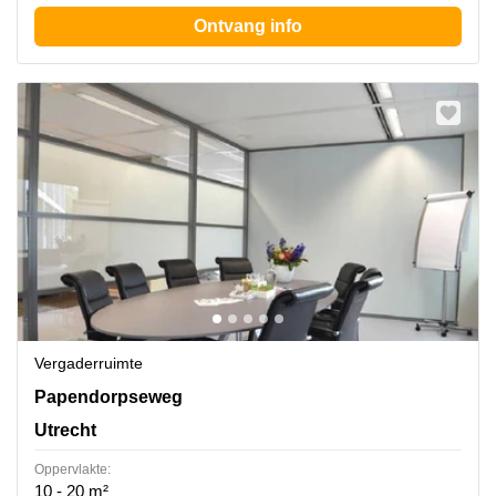
Ontvang info
Vergaderruimte
Papendorpseweg 99, Utrecht
Papendorpseweg
Utrecht
Oppervlakte:
10 - 20 m²