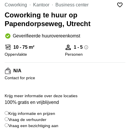
Bodegraven-
Coworking
Kantoor
Business center
Hengelo
Reeuwijk
Coworking te huur op
Hilversum
Business
Papendorpseweg, Utrecht
center
Hoofddorp
Arnhem
Deventer
Geverifieerde huurovereenkomst
Business
center
Rotterdam
10 - 75 m²
1 - 5
Amsterdam
Westpoort
Oppervlakte
Personen
Tiel
Business
Tilburg
center
N/A
Hilversum
Zwolle
Contact for price
Business
Amsterdam
center
Westpoort
+ 5 foto's
Den
Krijg meer informatie over deze locaties
Haag
100% gratis en vrijblijvend
Coworking
Krijg informatie en prijzen
space
Breda
Vraag de verhuurder
Vraag een bezichtiging aan
Coworking