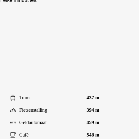
elke minuut telt.
Tram
437 m
Fietsenstalling
394 m
Geldautomaat
459 m
Café
548 m