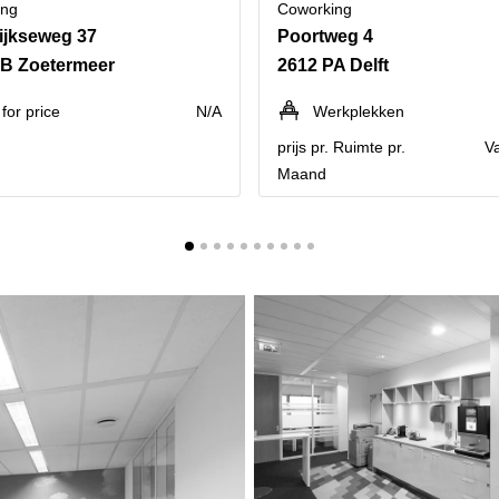
ing
Coworking
ijkseweg 37
Poortweg 4
PB Zoetermeer
2612 PA Delft
for price
N/A
Werkplekken
prijs pr. Ruimte pr.
V
Maand