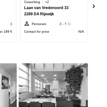
Coworking
+2
Cowork
Laan van Vredenoord 33
Einste
2289 DA Rijswijk
2289 
1
Personen
2 - 7
We
an 189 €
Contact for price
N/A
prijs pr
Maand