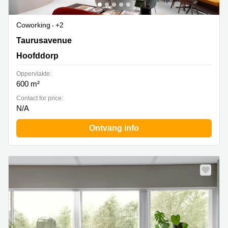
Coworking
+2
Taurusavenue 3, Hoofddorp
Taurusavenue
Hoofddorp
Oppervlakte:
600 m²
Contact for price:
N/A
Ontvang info