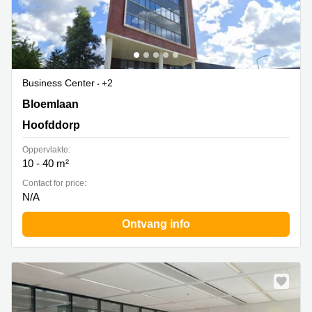
Business Center
+2
Bloemlaan 2, Hoofddorp
Bloemlaan
Hoofddorp
Oppervlakte:
10 - 40 m²
Contact for price:
N/A
Ontvang info