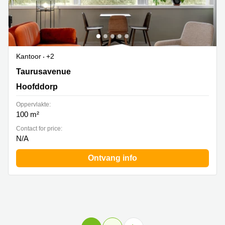
Kantoor
+2
Taurusavenue 3, Hoofddorp
Taurusavenue
Hoofddorp
Oppervlakte:
100 m²
Contact for price:
N/A
Ontvang info