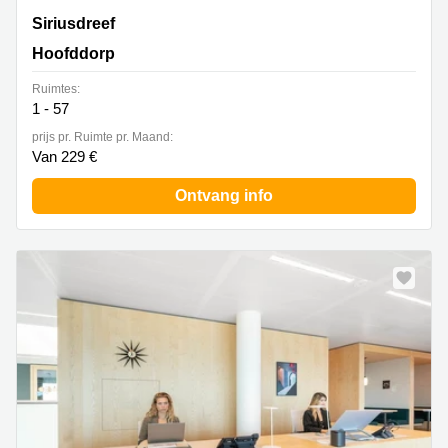
Siriusdreef 17-27,Transpolis Park, Hoofddorp
Siriusdreef
Hoofddorp
Ruimtes:
1 - 57
prijs pr. Ruimte pr. Maand:
Van 229 €
Ontvang info