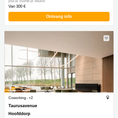
prijs pr. Ruimte pr. Maand:
Van 300 €
Ontvang info
Coworking
+2
Taurusavenue 9, Hoofddorp
Taurusavenue
Hoofddorp