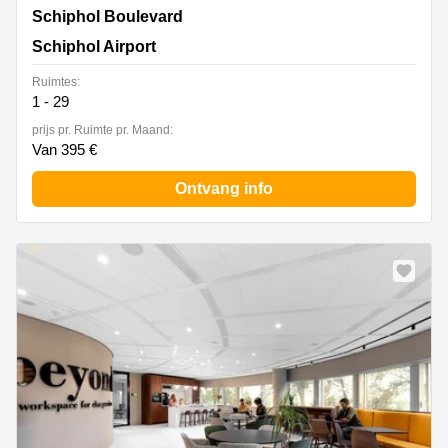
Schiphol Boulevard 127, Schiphol Airport
Schiphol Boulevard
Schiphol Airport
Ruimtes:
1 - 29
prijs pr. Ruimte pr. Maand:
Van 395 €
Ontvang info