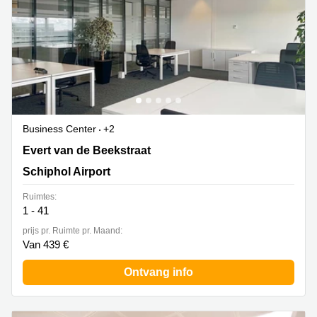
Business Center
+2
Evert van de Beekstraat 1-104,The Base B,Schiphol
Evert van de Beekstraat
Airport, Schiphol Airport
Schiphol Airport
Ruimtes:
1 - 41
prijs pr. Ruimte pr. Maand:
Van 439 €
Ontvang info