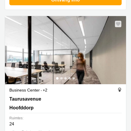
Business Center
+2
Taurusavenue 9, Hoofddorp
Taurusavenue
Hoofddorp
Ruimtes:
24