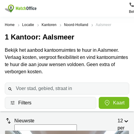
Be
Huren / Verhuren
Home
Locatie
Kantoren
Noord-Holland
Aalsmeer
1
Kantoor
: Aalsmeer
Help
Productpagina's
Populaire
Populaire
Steden
zoekopdrachten
Bekijk het aanbod kantoorruimtes te huur in Aalsmeer.
Kantoorruimten
Over ons
Verlaag kosten, vergroot flexibiliteit en vind kantoorruimtes
Alkmaar
Kantoorruimte
Business
in Breda
te huur die aan jouw wensen voldoen. Geen extra of
Centers
Amsterdam
Voeg je kantoorruimte toe
verborgen kosten.
Oost
Kantoor
Flexplekken
huren
Amsterdam
Bergen
Huurprijs
Coworking
Westpoort
op
Spaces
Zoom
Bergen
Log in
Filters
Kaart
Vergaderruimten
op
Kantoor
Zoom
huren
Virtueel
Tiel
Kantoor
Amersfoort
Nieuwste
12
Kantoor
per
Bedrijfsruimte
Breda
huren