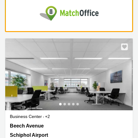
Business Center
+2
Beech Avenue 54-62,Het Poortgebouw, Schiphol Airport
Beech Avenue
Schiphol Airport