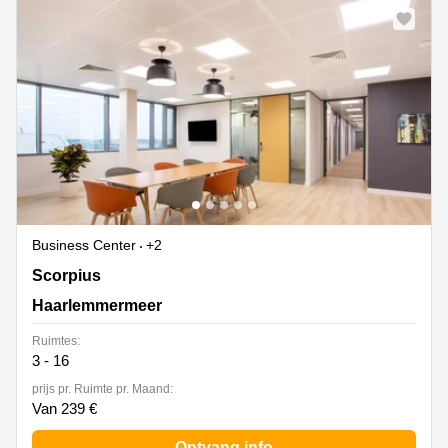
Business Center
+2
Scorpius 141, Haarlemmermeer
Scorpius
Haarlemmermeer
Ruimtes:
3 - 16
prijs pr. Ruimte pr. Maand:
Van 239 €
Ontvang info