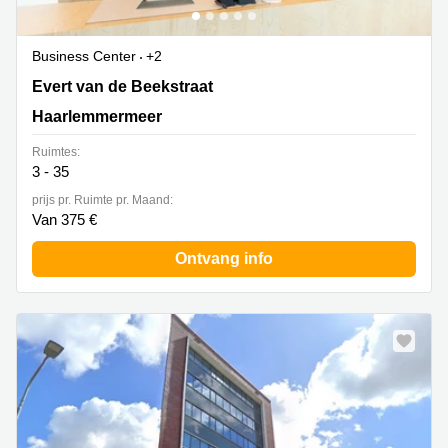
Business Center
+2
Evert van de Beekstraat 354, Haarlemmermeer
Evert van de Beekstraat
Haarlemmermeer
Ruimtes:
3 - 35
prijs pr. Ruimte pr. Maand:
Van 375 €
Ontvang info