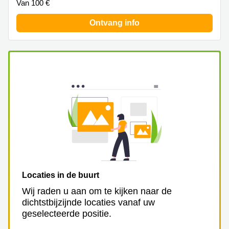
Van 100 €
Arnhem
Ontvang info
Kantoorruimte
in Arnhem
Coworking
space
Hilversum
Coworking
space
Zwolle
Coworking
Haarlem
Kantoor
Huren
in
Locaties in de buurt
Hengelo
Wij raden u aan om te kijken naar de
Bedrijfsruimte
dichtstbijzijnde locaties vanaf uw
Huren in
geselecteerde positie.
Nijmegen