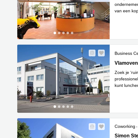
ondernemers
van een kop
comfortabel
Business C
Vlamoven 
Vlamoven
Zoek je ‘ru
professione
kunt lunche
Lees meer
Coworking
Simon Ste
Simon St