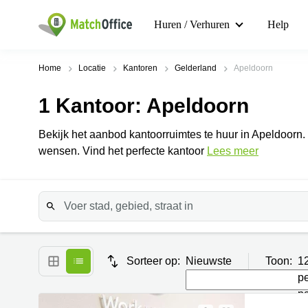
Huren / Verhuren
Help
Home
Locatie
Kantoren
Gelderland
Apeldoorn
1
Kantoor
: Apeldoorn
Bekijk het aanbod kantoorruimtes te huur in Apeldoorn. F
wensen. Vind het perfecte kantoor
Lees meer
Sorteer op:
Nieuwste
Toon:
1
p
p