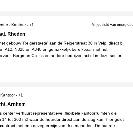
enter
Kantoor
+1
Vrijgesteld van energieb
at 30, Rheden
aat, Rheden
et gebouw 'Reigerstaete' aan de Reigerstraat 30 in Velp, direct bij
n A12, N325 en A348 en gemakkelijk bereikbaar met het
rvoer. Bergman Clinics en andere bedrijven actief in deze sector
eer
Kantoor
+1
ht 3, Arnhem
cht, Arnhem
s center verhuurt representatieve, flexibele kantoorruimten die
n 14 tot 300 m2 waar de huurder direct aan de slag kan. Hier geldt
l contract met een opzegtermijn van drie maanden. De huurde
...