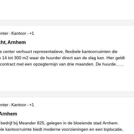
enter
Kantoor
+1
ht 3, Arnhem
cht, Arnhem
s center verhuurt representatieve, flexibele kantoorruimten die
n 14 tot 300 m2 waar de huurder direct aan de slag kan. Hier geldt
l contract met een opzegtermijn van drie maanden. De huurde
...
enter
Kantoor
+1
5,begane grond en 1e verdieping, Arnhem
 Arnhem
 bedrijf bij Meander 825, gelegen in de bloeiende stad Arnhem.
ele kantoorruimte biedt moderne voorzieningen en een toplocatie,