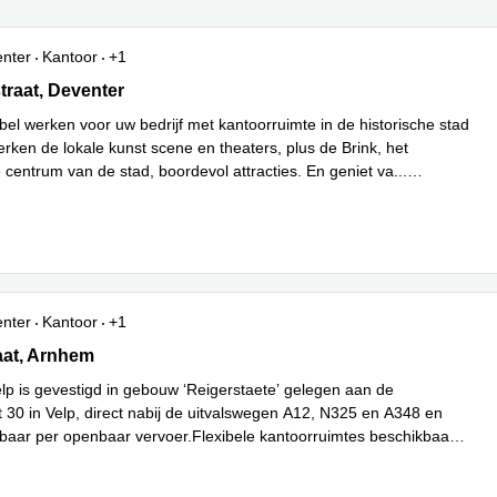
enter
Kantoor
+1
raat 15, Deventer
traat, Deventer
bel werken voor uw bedrijf met kantoorruimte in de historische stad
erken de lokale kunst scene en theaters, plus de Brink, het
e centrum van de stad, boordevol attracties. En geniet va
...
enter
Kantoor
+1
at 30, Arnhem
aat, Arnhem
elp is gevestigd in gebouw ‘Reigerstaete’ gelegen aan de
t 30 in Velp, direct nabij de uitvalswegen A12, N325 en A348 en
baar per openbaar vervoer.Flexibele kantoorruimtes beschikbaar
Lees meer