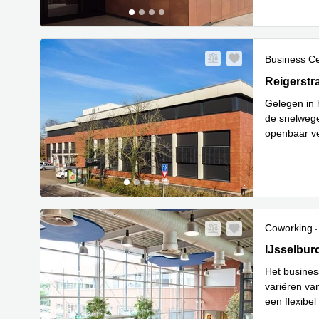
Business C
Reigerstra
Reigerstr
Gelegen in h
de snelwege
openbaar ve
Lees m
zi
...
Coworking
IJsselburc
IJsselbur
Het busines
variëren va
een flexibe
Lees meer