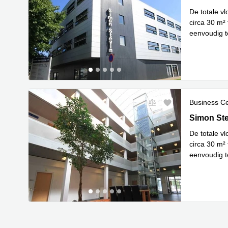
De totale v
circa 30 m² 
eenvoudig te
Lees meer
Business C
Simon Ste
Simon St
De totale v
circa 30 m² 
eenvoudig te
Lees meer