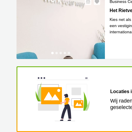
Business C
Het Rietve
Het Rietv
Kies net al
een vestigin
internation
Lees
Het
...
Locaties 
Wij raden
geselecte