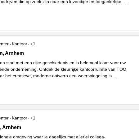
bedrijven die op zoek zijn naar een levendige en toegankelijke
...
enter
Kantoor
+1
 23 - 25, Arnhem
in, Arnhem
en stad met een rijke geschiedenis en is helemaal klaar voor uw
vende onderneming. Ontdek de kleurrijke kantoorruimte van TOO
ar het creatieve, moderne ontwerp een weerspiegeling is
...
enter
Kantoor
+1
34, Arnhem
, Arnhem
onele omgeving waar je dagelijks met allerlei collega-