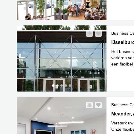
Business C
IJsselburc
IJsselbur
Het busines
variëren va
een flexibe
Lees meer
Business C
Meander 82
Meander,
Versterk uw
Onze flexib