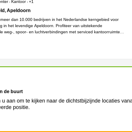
enter
Kantoor
+1
ld 55A, Apeldoorn
eld, Apeldoorn
s meer dan 10.000 bedrijven in het Nederlandse kerngebied voor
g in het levendige Apeldoorn. Profiteer van uitstekende
ale weg-, spoor- en luchtverbindingen met serviced kantoorruimte in
 meer
in de buurt
 u aan om te kijken naar de dichtstbijzijnde locaties van
erde positie.