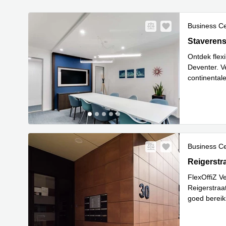
Business C
Staverenst
Staverens
Ontdek flexi
Deventer. V
continental
Lees meer
Business C
Reigerstra
Reigerstr
FlexOffiZ V
Reigerstraa
goed bereik
met een
...