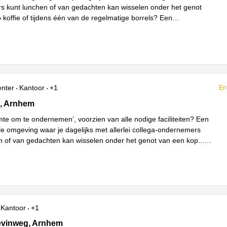
 kunt lunchen of van gedachten kan wisselen onder het genot
 koffie of tijdens één van de regelmatige borrels? Een
Lees meer
e werkplek v
...
enter
Kantoor
+1
En
34, Arnhem
, Arnhem
imte om te ondernemen’, voorzien van alle nodige faciliteiten? Een
le omgeving waar je dagelijks met allerlei collega-ondernemers
n of van gedachten kan wisselen onder het genot van een kop
...
Kantoor
+1
vinweg 27, Arnhem
evinweg, Arnhem