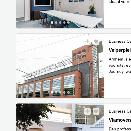
ideaal voor 
Lees meer
Business C
Velperplein
Velperple
Arnhem is e
vooruitstre
Journey, wa
Lees meer
Business C
Vlamoven 
Vlamoven
Een professi