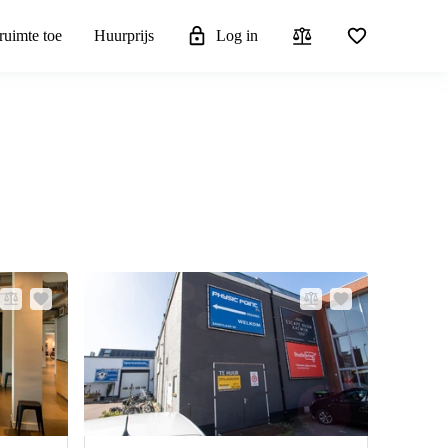
ruimte toe
Huurprijs
Log in