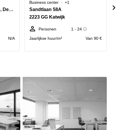
Business center
+1
Busine
President Kennedylaan 19, Den Haag
Sandtlaan 58A
Fruit
2223 GG Katwijk
2321 
Personen
1 - 24
P
N/A
Jaarlijkse huur/m²
Van 90 €
Jaarlij