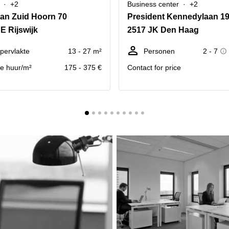
+2
Business center
+2
an Zuid Hoorn 70
E Rijswijk
2517 JK Den Haag
pervlakte
13 - 27 m²
Personen
2 - 7
se huur/m²
175 - 375 €
Contact for price