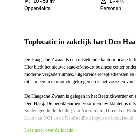
10 - 50 m²
1 - 4
Oppervlakte
Personen
Toplocatie in zakelijk hart Den Ha
De Haagsche Zwaan is een uitstekende kantoorlocatie in he
Hier biedt het nieuwe state-of-the-art business center ond
moderne vergaderruimtes, uitgebreide receptiediensten en
dit jaar een luxe upgrade gekregen en is het voorzien van 
De Haagsche Zwaan is gelegen in het Beatrixkwartier en 
Den Haag. De bereikbaarheid voor u en uw klanten is uitste
Snelwegen in de richting van Amsterdam, Utrecht en Rotte
Laan van NOI en de RandstadRail liggen op loopafstand.
Lees meer over de locatie