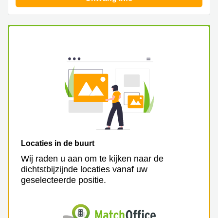
Arnhem
Kantoorruimte
in Arnhem
Coworking
space
Hilversum
Coworking
space
Zwolle
Coworking
Haarlem
Kantoor
Locaties in de buurt
Huren
Wij raden u aan om te kijken naar de
in
dichtstbijzijnde locaties vanaf uw
Hengelo
geselecteerde positie.
Bedrijfsruimte
Huren in
Nijmegen