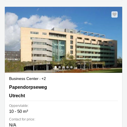
Business Center
+2
Papendorpseweg 99, Utrecht
Papendorpseweg
Utrecht
Oppervlakte:
10 - 50 m²
Contact for price:
N/A