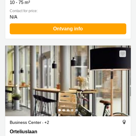
10 - 75 m²
Contact for price:
N/A
Ontvang info
Business Center
+2
Orteliuslaan 1000, Utrecht
Orteliuslaan