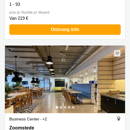
1 - 93
prijs pr. Ruimte pr. Maand:
Van 219 €
Ontvang info
Business Center
+2
Zoomstede 13, Nieuwegein
Zoomstede