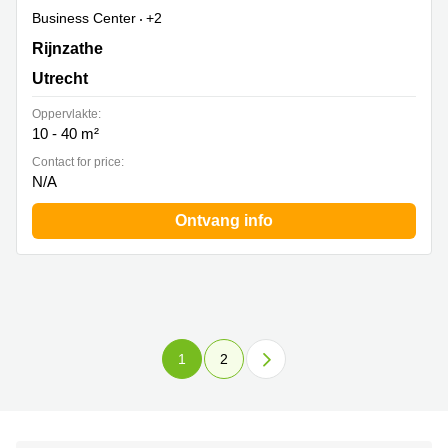
Business Center
+2
Rijnzathe 6, Utrecht
Rijnzathe
Utrecht
Oppervlakte:
10 - 40 m²
Contact for price:
N/A
Ontvang info
1
2