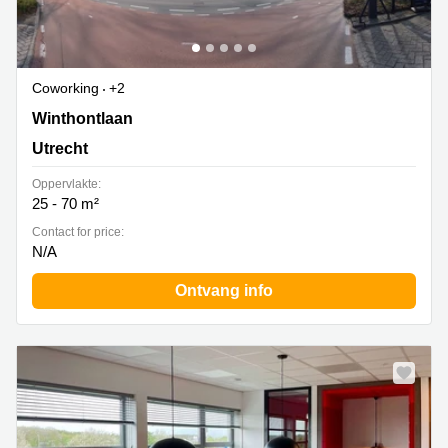
Coworking
+2
Winthontlaan 200, Utrecht
Winthontlaan
Utrecht
Oppervlakte:
25 - 70 m²
Contact for price:
N/A
Ontvang info