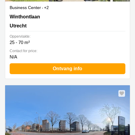
Business Center
+2
Winthontlaan 200, Utrecht
Winthontlaan
Utrecht
Oppervlakte:
25 - 70 m²
Contact for price:
N/A
Ontvang info