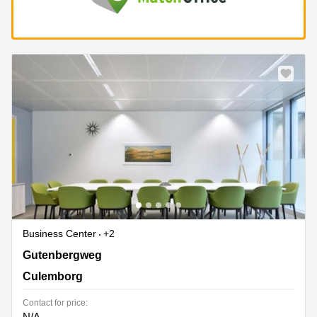
Business Center
+2
Gutenbergweg 1, Culemborg
Gutenbergweg
Culemborg
Contact for price:
N/A