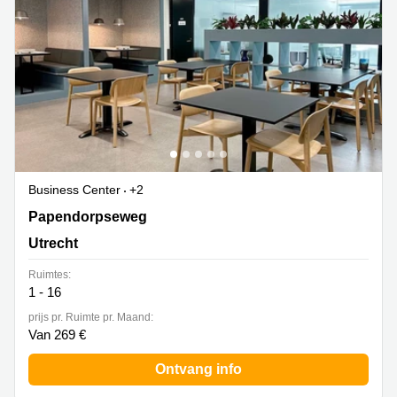
Business Center
+2
Papendorpseweg 95 & 97, Utrecht
Papendorpseweg
Utrecht
Ruimtes:
1 - 16
prijs pr. Ruimte pr. Maand:
Van 269 €
Ontvang info