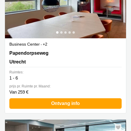
Business Center
+2
Papendorpseweg 75, Utrecht
Papendorpseweg
Utrecht
Ruimtes:
1 - 6
prijs pr. Ruimte pr. Maand:
Van 259 €
Ontvang info