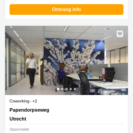
Ontvang info
Coworking
+2
Papendorpseweg 99, Utrecht
Papendorpseweg
Utrecht
Oppervlakte: