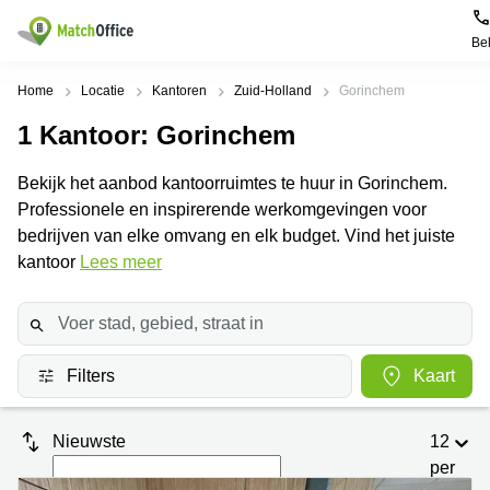
Be
Huren / Verhuren
Home
Locatie
Kantoren
Zuid-Holland
Gorinchem
1
Kantoor
: Gorinchem
Help
Productpagina's
Populaire
Populaire
Steden
zoekopdrachten
Bekijk het aanbod kantoorruimtes te huur in Gorinchem.
Kantoorruimten
Over ons
Professionele en inspirerende werkomgevingen voor
Alkmaar
Kantoorruimte
Business
in Breda
bedrijven van elke omvang en elk budget. Vind het juiste
Centers
Amsterdam
Voeg je kantoorruimte toe
kantoor
Lees meer
Oost
Kantoor
Flexplekken
huren
Amsterdam
Bergen
Huurprijs
Coworking
Westpoort
op
Spaces
Zoom
Bergen
Log in
Filters
Kaart
Vergaderruimten
op
Kantoor
Zoom
huren
Virtueel
Tiel
Kantoor
Amersfoort
Nieuwste
12
Kantoor
per
Bedrijfsruimte
Breda
huren