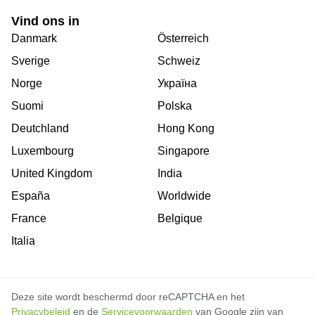
Vind ons in
Danmark
Österreich
Sverige
Schweiz
Norge
Україна
Suomi
Polska
Deutchland
Hong Kong
Luxembourg
Singapore
United Kingdom
India
España
Worldwide
France
Belgique
Italia
Deze site wordt beschermd door reCAPTCHA en het
Privacybeleid
en de
Servicevoorwaarden
van Google zijn van