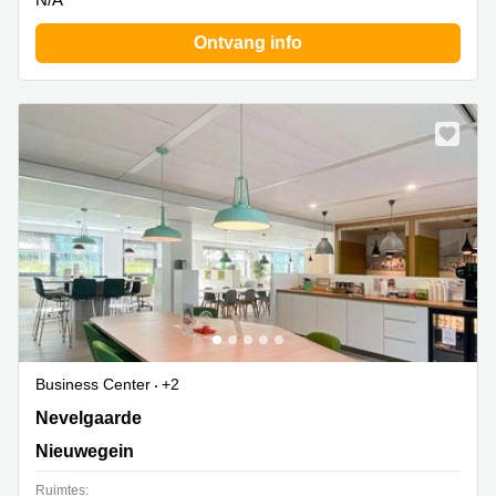
Ontvang info
Business Center
+2
Nevelgaarde 8, Nieuwegein
Nevelgaarde
Nieuwegein
Ruimtes: