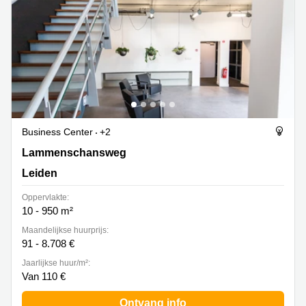
Business Center
+2
Lammenschansweg 130D, Leiden
Lammenschansweg
Leiden
Oppervlakte:
10 - 950 m²
Maandelijkse huurprijs:
91 - 8.708 €
Jaarlijkse huur/m²:
Van 110 €
Ontvang info