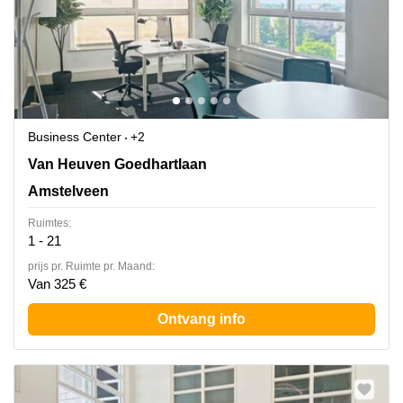
Business Center
+2
Van Heuven Goedhartlaan 13D, Amstelveen
Van Heuven Goedhartlaan
Amstelveen
Ruimtes:
1 - 21
prijs pr. Ruimte pr. Maand:
Van 325 €
Ontvang info