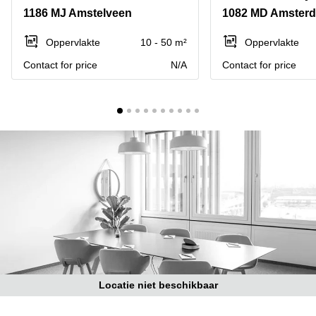
Bodegraven-
1186 MJ Amstelveen
1082 MD Amsterd
Hengelo
Reeuwijk
Hilversum
Business
Oppervlakte
10 - 50 m²
Oppervlakte
center
Hoofddorp
Contact for price
N/A
Contact for price
Arnhem
Deventer
Business
center
Rotterdam
Amsterdam
Westpoort
Tiel
Business
Tilburg
center
Hilversum
Zwolle
Business
Amsterdam
center
Westpoort
Den
Haag
Coworking
space
Locatie niet beschikbaar
Breda
Coworking