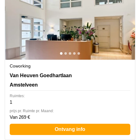
Coworking
Van Heuven Goedhartlaan 13D, Amstelveen
Van Heuven Goedhartlaan
Amstelveen
Ruimtes:
1
prijs pr. Ruimte pr. Maand:
Van 269 €
Ontvang info