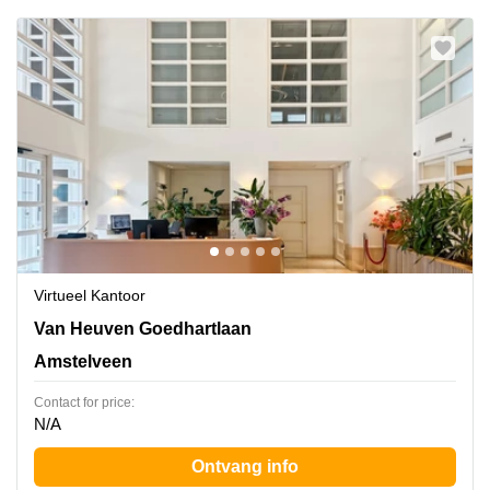
Virtueel Kantoor
Van Heuven Goedhartlaan 13D, Amstelveen
Van Heuven Goedhartlaan
Amstelveen
Contact for price:
N/A
Ontvang info