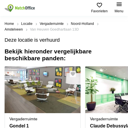
Favorieten
Menu
Huren / Verhuren
Home
Locatie
Vergaderruimte
Noord-Holland
Amstelveen
Van Heuven Goedhartlaan 13D
Help
Productpagina's
Populaire
Populaire
Deze locatie is verhuurd
Steden
zoekopdrachten
Kantoorruimten
Bekijk hieronder vergelijkbare
Over ons
Alkmaar
Kantoorruimte
beschikbare panden:
Business
in Breda
Centers
Amsterdam
Voeg je kantoorruimte toe
Oost
Kantoor
Flexplekken
huren
Amsterdam
Bergen
Huurprijs
Coworking
Westpoort
op
Spaces
Zoom
Bergen
Log in
Vergaderruimten
op
Kantoor
Zoom
huren
Virtueel
Tiel
Kantoor
Amersfoort
Vergaderruimte
Vergaderruimte
Kantoor
Bedrijfsruimte
Breda
huren
Gondel 1