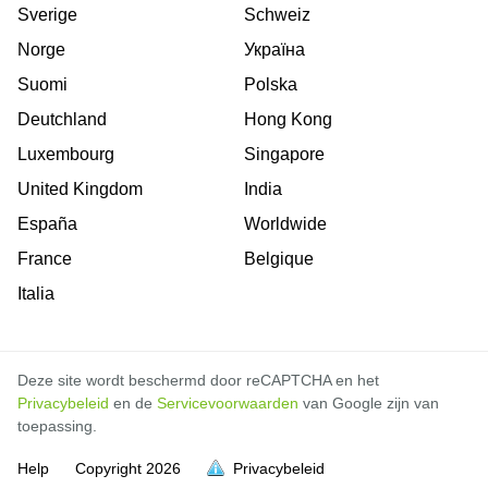
Sverige
Schweiz
Norge
Україна
Suomi
Polska
Deutchland
Hong Kong
Luxembourg
Singapore
United Kingdom
India
España
Worldwide
France
Belgique
Italia
Deze site wordt beschermd door reCAPTCHA en het
Privacybeleid
en de
Servicevoorwaarden
van Google zijn van
toepassing.
Help
Copyright
2026
Privacybeleid
vol is
vol is
vol is
vol is
vol is
vol is
vol is
vol is
vol is
vol is
vol is
vol is
vol is