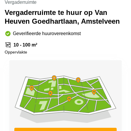
Vergaderruimte
Arnhem
Vergaderruimte te huur op Van
Kantoorruimte
Heuven Goedhartlaan, Amstelveen
in Arnhem
Coworking
Geverifieerde huurovereenkomst
space
Hilversum
10 - 100 m²
Coworking
Oppervlakte
space
Zwolle
Coworking
Haarlem
Kantoor
Huren
in
Hengelo
Bedrijfsruimte
Huren in
Nijmegen