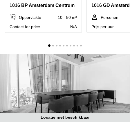
Bodegraven-
1016 BP Amsterdam Centrum
1016 GD Amster
Hengelo
Reeuwijk
Hilversum
Business
Oppervlakte
10 - 50 m²
Personen
center
Hoofddorp
Contact for price
N/A
Prijs per uur
Arnhem
Deventer
Business
center
Rotterdam
Amsterdam
Westpoort
Tiel
Business
Tilburg
center
Hilversum
Zwolle
Business
Amsterdam
center
Westpoort
Den
Haag
Coworking
space
Locatie niet beschikbaar
Breda
Coworking