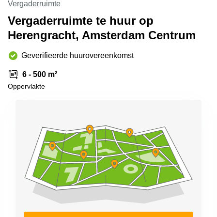
Vergaderruimte
Arnhem
Vergaderruimte te huur op
Kantoorruimte
Herengracht, Amsterdam Centrum
in Arnhem
Coworking
Geverifieerde huurovereenkomst
space
Hilversum
6 - 500 m²
Coworking
Oppervlakte
space
Zwolle
Coworking
Haarlem
Kantoor
Huren
in
Hengelo
Bedrijfsruimte
Huren in
Nijmegen