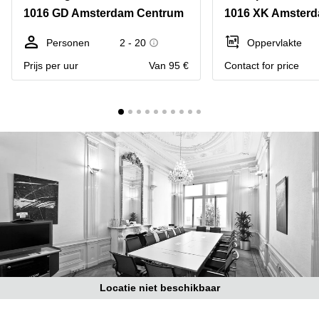
Bodegraven-
1016 GD Amsterdam Centrum
1016 XK Amster
Hengelo
Reeuwijk
Hilversum
Business
Personen
2 - 20
Oppervlakte
center
Hoofddorp
Prijs per uur
Van 95 €
Contact for price
Arnhem
Deventer
Business
center
Rotterdam
Amsterdam
Westpoort
Tiel
Business
Tilburg
center
Hilversum
Zwolle
Business
Amsterdam
center
Westpoort
Den
Haag
Coworking
space
Locatie niet beschikbaar
Breda
Coworking