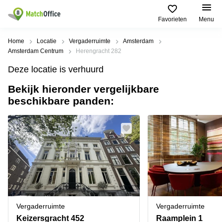
Favorieten
Menu
Huren / Verhuren
Home
Locatie
Vergaderruimte
Amsterdam
Amsterdam Centrum
Herengracht 282
Help
Productpagina's
Populaire
Populaire
Deze locatie is verhuurd
Steden
zoekopdrachten
Kantoorruimten
Bekijk hieronder vergelijkbare
Over ons
Alkmaar
Kantoorruimte
beschikbare panden:
Business
in Breda
Centers
Amsterdam
Voeg je kantoorruimte toe
Oost
Kantoor
Flexplekken
huren
Amsterdam
Bergen
Huurprijs
Coworking
Westpoort
op
Spaces
Zoom
Bergen
Log in
Vergaderruimten
op
Kantoor
Zoom
huren
Virtueel
Tiel
Kantoor
Amersfoort
Vergaderruimte
Vergaderruimte
Kantoor
Bedrijfsruimte
Breda
huren
Keizersgracht 452
Raamplein 1