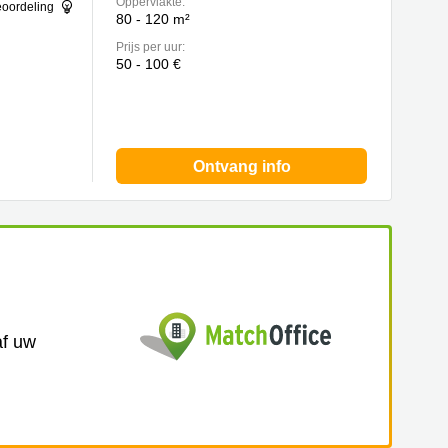
Oppervlakte:
eoordeling
80 - 120 m²
Prijs per uur:
50 - 100 €
Ontvang info
af uw