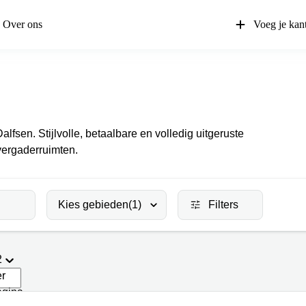
Over ons
Voeg je kan
lfsen. Stijlvolle, betaalbare en volledig uitgeruste
vergaderruimten.
Kies gebieden
(1)
Filters
2
er
agina