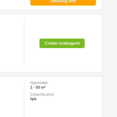
Ontvang info
Creëer zoekagent
Oppervlakte:
1 - 50 m²
Contact for price:
N/A