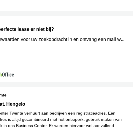
erfecte lease er niet bij?
rwaarden voor uw zoekopdracht in en ontvang een mail w
...
imte
t 20, Hengelo
at, Hengelo
nter Twente verhuurt aan bedrijven een registratieadres. Een
adres is altijd gecombineerd met het onbeperkt gebruik maken van
k in ons Business Center. Er worden hiervoor wel aanvullend
...