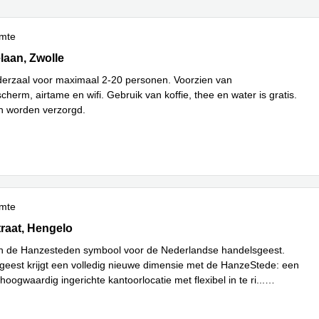
imte
aan 101, Zwolle
laan, Zwolle
erzaal voor maximaal 2-20 personen. Voorzien van
cherm, airtame en wifi. Gebruik van koffie, thee en water is gratis.
n worden verzorgd.
imte
aat 3, Hengelo
raat, Hengelo
n de Hanzesteden symbool voor de Nederlandse handelsgeest.
geest krijgt een volledig nieuwe dimensie met de HanzeStede: een
 hoogwaardig ingerichte kantoorlocatie met flexibel in te ri
...