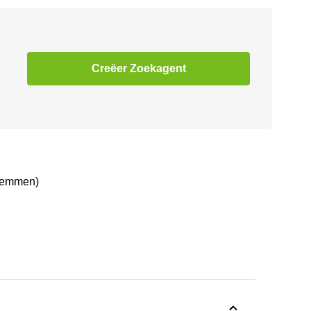
Creëer Zoekagent
stemmen)