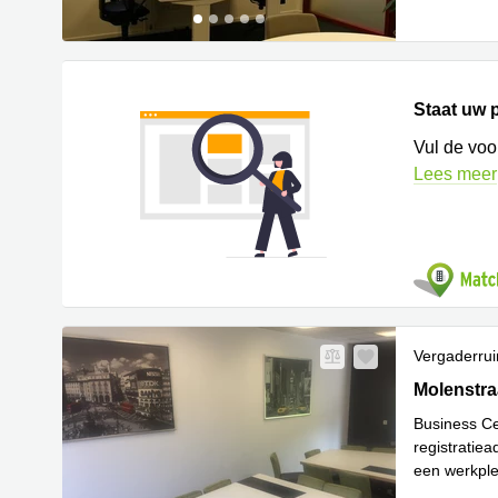
Staat uw p
Vul de voo
Lees meer
Vergaderru
Molenstraa
Molenstra
Business Ce
registratie
een werkple
Lees meer