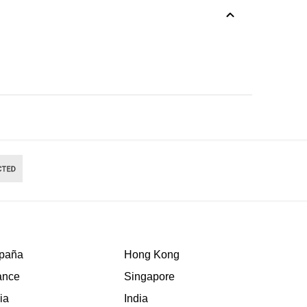
paña
Hong Kong
ance
Singapore
lia
India