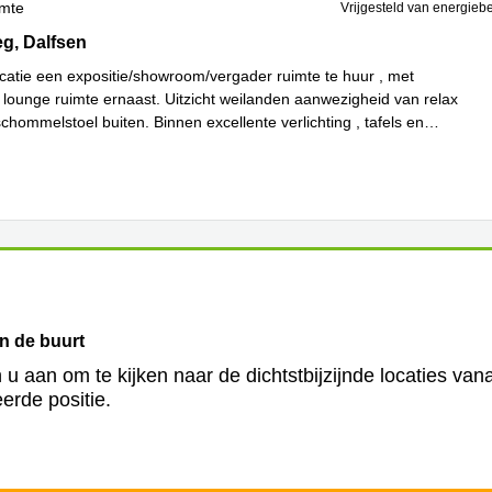
imte
Vrijgesteld van energieb
9, Dalfsen
g, Dalfsen
ocatie een expositie/showroom/vergader ruimte te huur , met
 lounge ruimte ernaast. Uitzicht weilanden aanwezigheid van relax
chommelstoel buiten. Binnen excellente verlichting , tafels en
es meer
in de buurt
 u aan om te kijken naar de dichtstbijzijnde locaties van
erde positie.