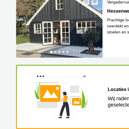
Vergaderru
Hessenweg 
Hessenwe
Prachtige l
overdekt en
stoelen en s
Le
stoele
...
Locaties 
Wij raden
geselecte