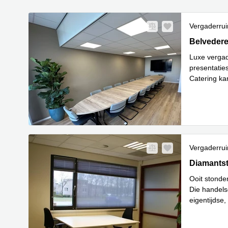
Vergaderru
Belvederel
Belvedere
Luxe vergad
presentaties
Catering ka
Vergaderru
Diamantstr
Diamantst
Ooit stonde
Die handels
eigentijdse,
Lees meer