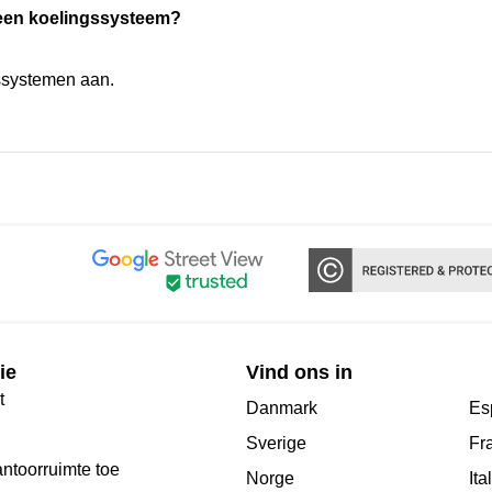
 een koelingssysteem?
ssystemen aan.
ie
Vind ons in
t
Danmark
Es
Sverige
Fr
antoorruimte toe
Norge
Ita