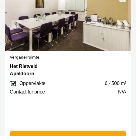
Vergaderruimte
Het
Het Rietveld
Rietveld
Apeldoorn
55A,
Oppervlakte
6 - 500 m²
Apeldoorn
Contact for price
N/A