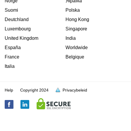
Norge
Україна
Suomi
Polska
Deutchland
Hong Kong
Luxembourg
Singapore
United Kingdom
India
España
Worldwide
France
Belgique
Italia
Help
Copyright
2024
Privacybeleid
vol is
vol is
vol is
vol is
vol is
vol is
vol is
vol is
vol is
vol is
vol is
vol is