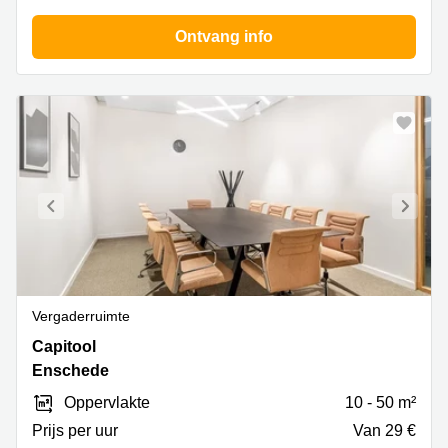
Coworking
Ontvang info
space
Amsterdam
Centrum
Coworking
space
Leiden
Coworking
space
Maastricht
Coworking
space
Breda
Vergaderruimte
Coworking
Capitool
Capitool
space
Arnhem
10,
Enschede
Enschede
Oppervlakte
10 - 50 m²
Prijs per uur
Van 29 €