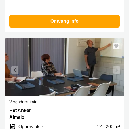
Ontvang info
Vergaderruimte
Het
Het Anker
Anker
Almelo
1,
Oppervlakte
12 - 200 m²
Almelo