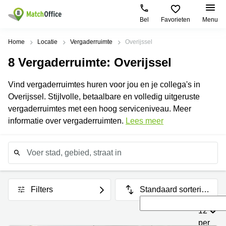
Bel
Favorieten
Menu
Huren / Verhuren
Home
Locatie
Vergaderruimte
Overijssel
8
Vergaderruimte
: Overijssel
Help
Productpagina's
Populaire
Populaire
Steden
zoekopdrachten
Vind vergaderruimtes huren voor jou en je collega's in
Kantoorruimten
Over ons
Overijssel. Stijlvolle, betaalbare en volledig uitgeruste
Amsterdam
Business
Business
Nieuw-
center
vergaderruimtes met een hoog serviceniveau. Meer
Centers
West
Breda
Voeg je kantoorruimte toe
informatie over vergaderruimten.
Lees meer
Flexplekken
Amsterdam
Business
Zuidoost
center
Log in
Coworking
Eindhoven
Spaces
Amsterdam
Centrum
Business
Vergaderruimten
center
Amsterdam
Utrecht
Filters
Standaard sorterin
Virtueel
Westpoort
Kantoor
g
Business
Amsterdam
12
center
Bedrijfsruimte
Oost
Maastricht
per