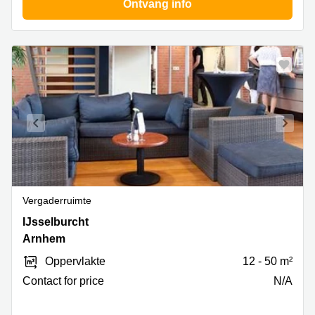
Ontvang info
Vergaderruimte
IJsselburcht
IJsselburcht
3,
Arnhem
Arnhem
Oppervlakte
12 - 50 m²
Contact for price
N/A