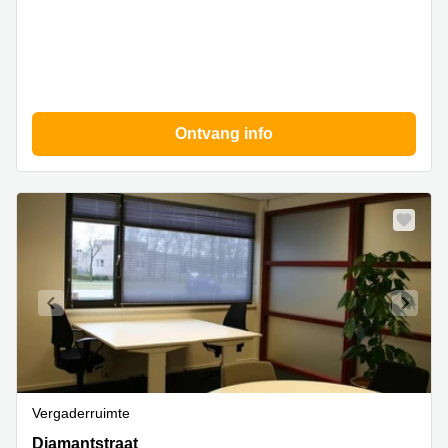
Ontvang info
Vergaderruimte
Diamantstraat
Diamantstraat