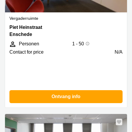
Vergaderruimte
Piet
Piet Heinstraat
Heinstraat
Enschede
12,
Personen
1 - 50
Enschede
Contact for price
N/A
Ontvang info