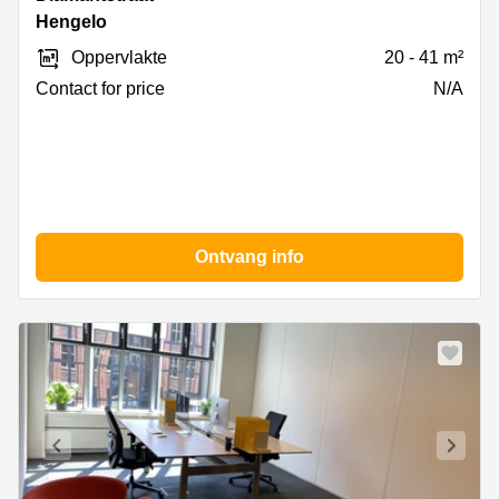
3,
Hengelo
Hengelo
Oppervlakte
20 - 41 m²
Contact for price
N/A
Ontvang info