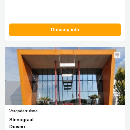
Ontvang info
Vergaderruimte
Stenograaf
Stenograaf
1,
Duiven