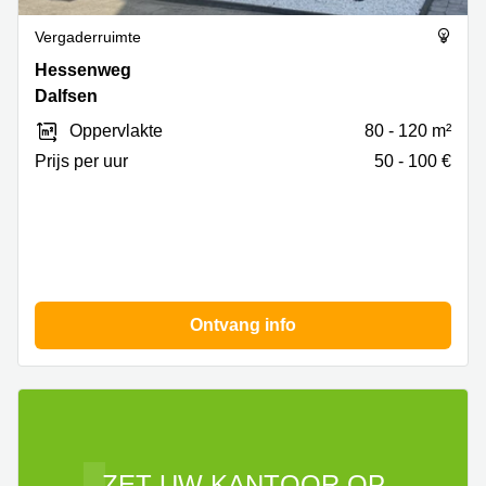
Vergaderruimte
Hessenweg
Hessenweg
9,
Dalfsen
Dalfsen
Oppervlakte
80 - 120 m²
Prijs per uur
50 - 100 €
Ontvang info
ZET UW KANTOOR OP