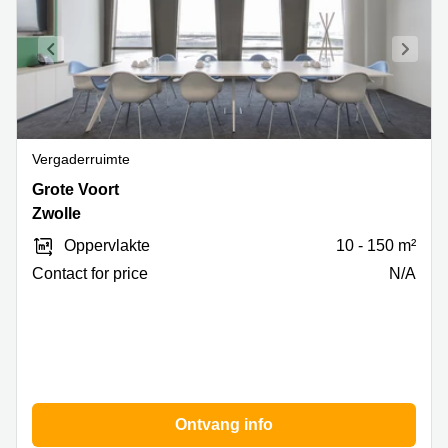
Vergaderruimte
Grote
Grote Voort
Voort
Zwolle
293-
Oppervlakte
10 - 150 m²
A,
Zwolle
Contact for price
N/A
Ontvang info