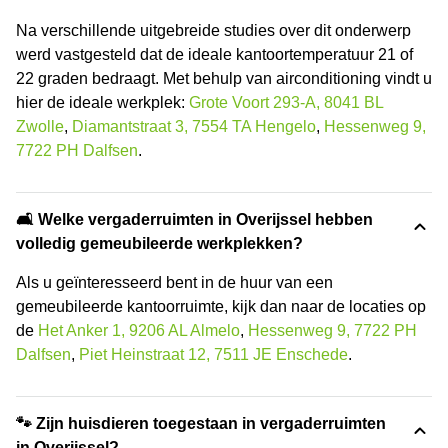
Na verschillende uitgebreide studies over dit onderwerp
werd vastgesteld dat de ideale kantoortemperatuur 21 of
22 graden bedraagt. Met behulp van airconditioning vindt u
hier de ideale werkplek:
Grote Voort 293-A, 8041 BL
Zwolle
,
Diamantstraat 3, 7554 TA Hengelo
,
Hessenweg 9,
7722 PH Dalfsen
.
🛋️ Welke vergaderruimten in Overijssel hebben
volledig gemeubileerde werkplekken?
Als u geïnteresseerd bent in de huur van een
gemeubileerde kantoorruimte, kijk dan naar de locaties op
de
Het Anker 1, 9206 AL Almelo
,
Hessenweg 9, 7722 PH
Dalfsen
,
Piet Heinstraat 12, 7511 JE Enschede
.
🐾 Zijn huisdieren toegestaan in vergaderruimten
in Overijssel?