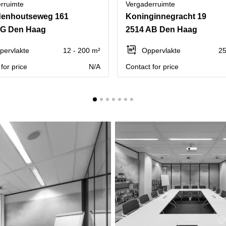
rruimte
Vergaderruimte
denhoutseweg 161
Koninginnegracht 19
AG Den Haag
2514 AB Den Haag
pervlakte
12 - 200 m²
Oppervlakte
25
for price
N/A
Contact for price