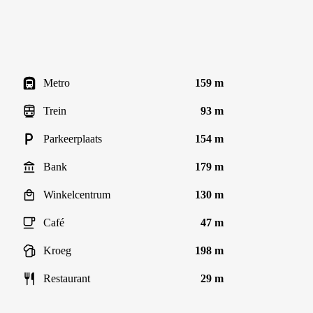
Metro
159 m
Trein
93 m
Parkeerplaats
154 m
Bank
179 m
Winkelcentrum
130 m
Café
47 m
Kroeg
198 m
Restaurant
29 m