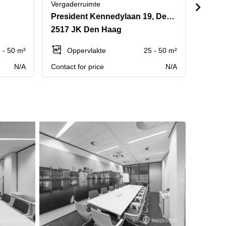
Vergaderruimte
Vergad
President Kennedylaan 19, Den Haag
Laan 
2517 JK Den Haag
2289 
 - 50 m²
Oppervlakte
25 - 50 m²
Op
N/A
Contact for price
N/A
Contact