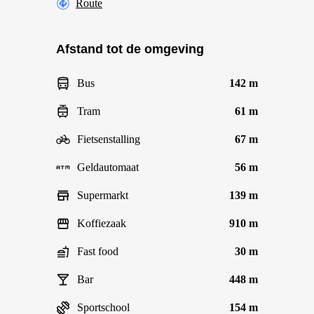
Route
Afstand tot de omgeving
Bus
142 m
Tram
61 m
Fietsenstalling
67 m
Geldautomaat
56 m
Supermarkt
139 m
Koffiezaak
910 m
Fast food
30 m
Bar
448 m
Sportschool
154 m