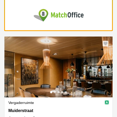
Vergaderruimte
Muiderstraat 1, Amsterdam Centrum
Muiderstraat