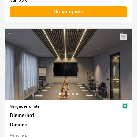
Ontvang info
Vergaderruimte
Diemerhof 42, Diemen
Diemerhof
Diemen
Personen: