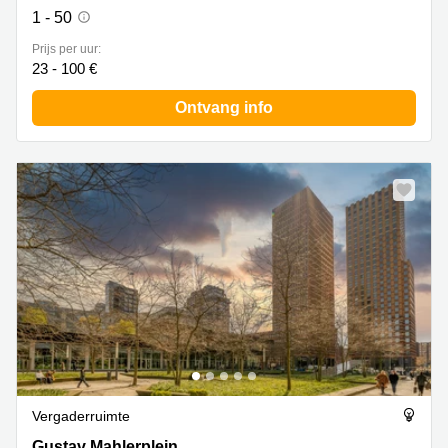
1 - 50
Prijs per uur:
23 - 100 €
Ontvang info
Vergaderruimte
Gustav Mahlerplein 105, Amsterdam Zuid
Gustav Mahlerplein