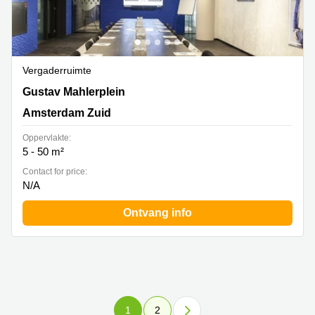
Vergaderruimte
Gustav Mahlerplein 28, Amsterdam Zuid
Gustav Mahlerplein
Amsterdam Zuid
Oppervlakte:
5 - 50 m²
Contact for price:
N/A
Ontvang info
1
2