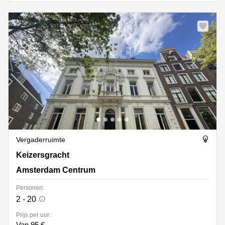
Vergaderruimte
Keizersgracht 452, Amsterdam Centrum
Keizersgracht
Amsterdam Centrum
Personen:
2 - 20
Prijs per uur:
Van 95 €