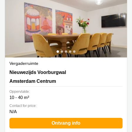
Vergaderruimte
Nieuwezijds Voorburgwal 296-298, Amsterdam Centrum
Nieuwezijds Voorburgwal
Amsterdam Centrum
Oppervlakte:
10 - 40 m²
Contact for price:
N/A
Ontvang info