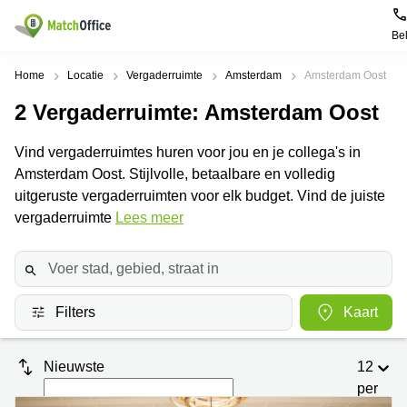
Be
Huren / Verhuren
Home
Locatie
Vergaderruimte
Amsterdam
Amsterdam Oost
2
Vergaderruimte
: Amsterdam Oost
Help
Productpagina's
Populaire
Populaire
Steden
zoekopdrachten
Vind vergaderruimtes huren voor jou en je collega's in
Kantoorruimten
Over ons
Amsterdam Oost. Stijlvolle, betaalbare en volledig
Alkmaar
Kantoorruimte
Business
in Breda
uitgeruste vergaderruimten voor elk budget. Vind de juiste
Centers
Amsterdam
Voeg je kantoorruimte toe
vergaderruimte
Lees meer
Oost
Kantoor
Flexplekken
huren
Amsterdam
Bergen
Huurprijs
Coworking
Westpoort
op
Spaces
Zoom
Bergen
Log in
Filters
Kaart
Vergaderruimten
op
Kantoor
Zoom
huren
Virtueel
Tiel
Kantoor
Amersfoort
Nieuwste
12
Kantoor
per
Bedrijfsruimte
Breda
huren