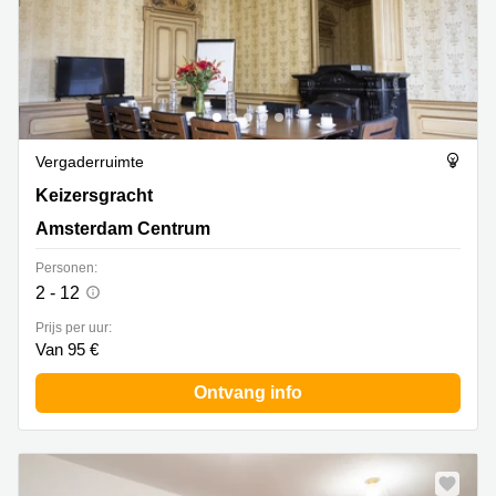
Vergaderruimte
Keizersgracht 482, Amsterdam Centrum
Keizersgracht
Amsterdam Centrum
Personen:
2 - 12
Prijs per uur:
Van 95 €
Ontvang info