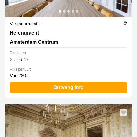
Vergaderruimte
Herengracht 420, Amsterdam Centrum
Herengracht
Amsterdam Centrum
Personen:
2 - 16
Prijs per uur:
Van 79 €
Ontvang info