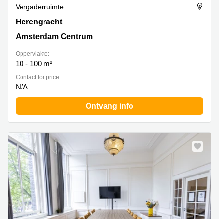
Vergaderruimte
Herengracht 471, Amsterdam Centrum
Herengracht
Amsterdam Centrum
Oppervlakte:
10 - 100 m²
Contact for price:
N/A
Ontvang info