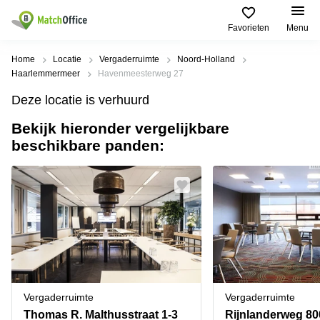
Favorieten
Menu
Huren / Verhuren
Home
Locatie
Vergaderruimte
Noord-Holland
Haarlemmermeer
Havenmeesterweg 27
Help
Productpagina's
Populaire
Populaire
Deze locatie is verhuurd
Steden
zoekopdrachten
Kantoorruimten
Bekijk hieronder vergelijkbare
Over ons
Alkmaar
Kantoorruimte
beschikbare panden:
Business
in Breda
Centers
Amsterdam
Voeg je kantoorruimte toe
Oost
Kantoor
Flexplekken
huren
Amsterdam
Bergen
Huurprijs
Coworking
Westpoort
op
Spaces
Zoom
Bergen
Log in
Vergaderruimten
op
Kantoor
Zoom
huren
Virtueel
Tiel
Kantoor
Amersfoort
Vergaderruimte
Vergaderruimte
Kantoor
Bedrijfsruimte
Breda
huren
Thomas R. Malthusstraat 1-3
Rijnlanderweg 80