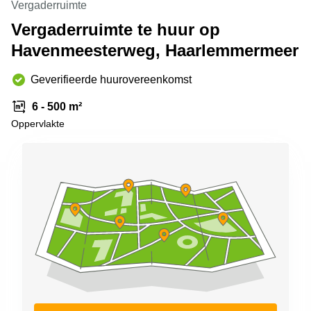
Vergaderruimte
Arnhem
Vergaderruimte te huur op
Kantoorruimte
Havenmeesterweg, Haarlemmermeer
in Arnhem
Coworking
Geverifieerde huurovereenkomst
space
Hilversum
6 - 500 m²
Coworking
Oppervlakte
space
Zwolle
Coworking
Haarlem
Kantoor
Huren
in
Hengelo
Bedrijfsruimte
Huren in
Nijmegen