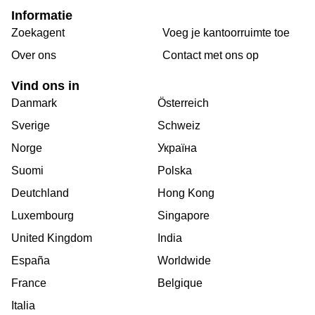
Informatie
Zoekagent
Voeg je kantoorruimte toe
Over ons
Сontact met ons op
Vind ons in
Danmark
Österreich
Sverige
Schweiz
Norge
Україна
Suomi
Polska
Deutchland
Hong Kong
Luxembourg
Singapore
United Kingdom
India
España
Worldwide
France
Belgique
Italia