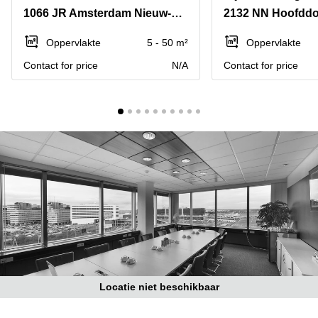
Bodegraven-
1066 JR Amsterdam Nieuw-West
2132 NN Hoofdd
Hengelo
Reeuwijk
Hilversum
Business
Oppervlakte
5 - 50 m²
Oppervlakte
center
Hoofddorp
Contact for price
N/A
Contact for price
Arnhem
Deventer
Business
center
Rotterdam
Amsterdam
Westpoort
Tiel
Business
Tilburg
center
Hilversum
Zwolle
Business
Amsterdam
center
Westpoort
Den
Haag
Coworking
space
Locatie niet beschikbaar
Breda
Coworking