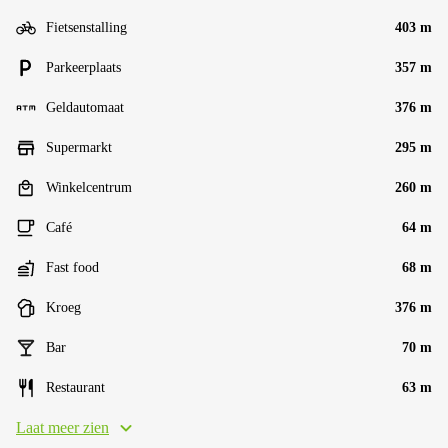
Fietsenstalling
403 m
Parkeerplaats
357 m
Geldautomaat
376 m
Supermarkt
295 m
Winkelcentrum
260 m
Café
64 m
Fast food
68 m
Kroeg
376 m
Bar
70 m
Restaurant
63 m
Laat meer zien